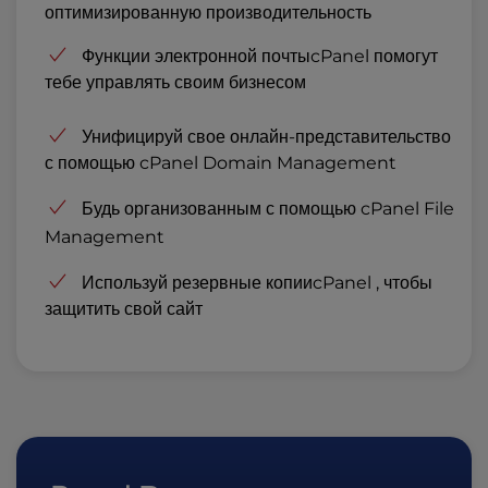
оптимизированную производительность
DNS и домашнюю директорию сайта. Начни с
нашего
Функции электронной почтыcPanel
руководства по резервному копированию
помогут
тебе управлять своим бизнесом
WordPress
.
Унифицируй свое онлайн-представительство
с помощью
cPanel Domain Management
Будь организованным с помощью
cPanel File
Management
Используй
резервные копииcPanel
, чтобы
защитить свой сайт