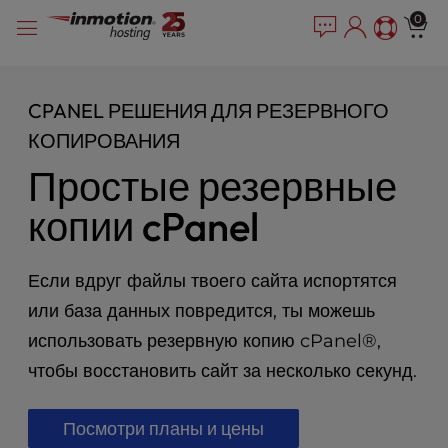
P
Перейти
e
0
l
a
к
e
d
содержимому
e
a
r
s
CPANEL РЕШЕНИЯ ДЛЯ РЕЗЕРВНОГО
s
e
КОПИРОВАНИЯ
n
o
Простые резервные
t
e
копии cPanel
:
T
h
Если вдруг файлы твоего сайта испортятся
i
или база данных повредится, ты можешь
s
использовать резервную копию cPanel®,
w
e
чтобы восстановить сайт за несколько секунд.
b
s
Посмотри планы и цены
i