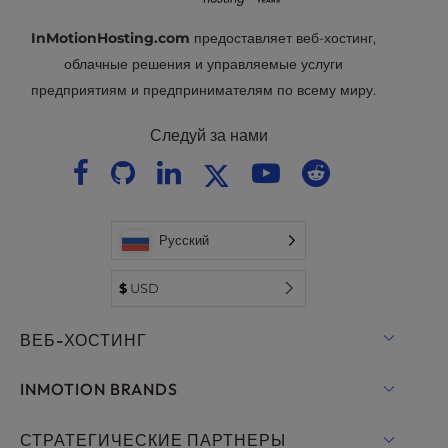
InMotionHosting.com
предоставляет веб-хостинг,
облачные решения и управляемые услуги
предприятиям и предпринимателям по всему миру.
Следуй за нами
Русский
$
USD
ВЕБ-ХОСТИНГ
Общий хостинг
INMOTION BRANDS
Хостинг для WordPress
Облако RamNode
СТРАТЕГИЧЕСКИЕ ПАРТНЕРЫ