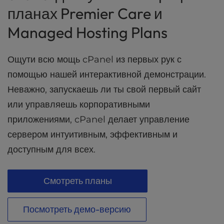
t
планах Premier Care и
e
i
Managed Hosting Plans
n
c
l
Ощути всю мощь cPanel из первых рук с
u
помощью нашей интерактивной демонстрации.
d
Неважно, запускаешь ли ты свой первый сайт
e
s
или управляешь корпоративными
a
приложениями, cPanel делает управление
n
a
сервером интуитивным, эффективным и
c
доступным для всех.
c
e
s
Смотреть планы
s
i
Посмотреть демо-версию
b
i