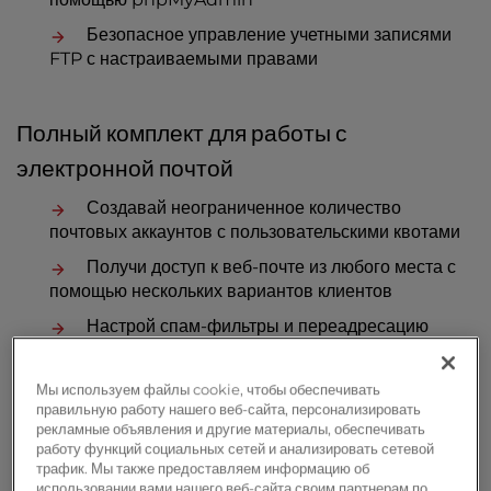
Безопасное управление учетными записями
FTP с настраиваемыми правами
Полный комплект для работы с
электронной почтой
Создавай неограниченное количество
почтовых аккаунтов с пользовательскими квотами
Получи доступ к веб-почте из любого места с
помощью нескольких вариантов клиентов
Настрой спам-фильтры и переадресацию
электронной почты
Управляй MX-записями для расширенной
Мы используем файлы cookie, чтобы обеспечивать
маршрутизации
правильную работу нашего веб-сайта, персонализировать
рекламные объявления и другие материалы, обеспечивать
работу функций социальных сетей и анализировать сетевой
трафик. Мы также предоставляем информацию об
Удобные для разработчиков инструменты
использовании вами нашего веб-сайта своим партнерам по