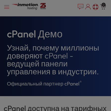
P
Перейти
e
0
l
a
к
e
d
содержимому
e
a
r
s
s
e
cPanel Демо
n
o
Узнай, почему миллионы
t
e
доверяют cPanel -
:
ведущей панели
T
h
управления в индустрии.
i
s
®
Официальный партнер cPanel
w
e
b
s
cPanel доступна на тарифных
i