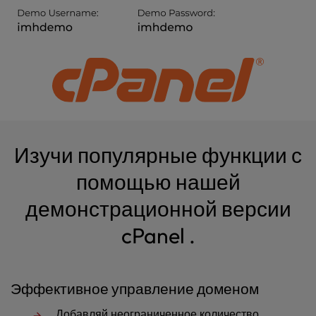
l
i
t
y
s
y
s
t
e
Изучи популярные функции с
m
.
помощью нашей
демонстрационной версии
cPanel .
Эффективное управление доменом
Добавляй неограниченное количество