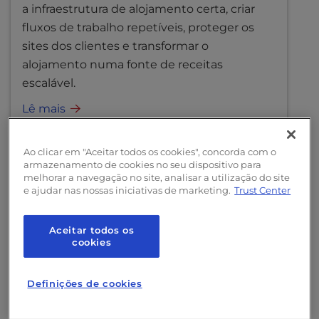
a infraestrutura de alojamento certa, criar
l
i
fluxos de trabalho repetíveis, proteger os
t
sites dos clientes e transformar o
y
alojamento numa fonte de receitas
s
escalável.
y
s
Lê mais
t
e
m
Ao clicar em "Aceitar todos os cookies", concorda com o
armazenamento de cookies no seu dispositivo para
.
melhorar a navegação no site, analisar a utilização do site
e ajudar nas nossas iniciativas de marketing.
Trust Center
Aceitar todos os
cookies
Definições de cookies
Livros electrónicos
Comércio eletrónico