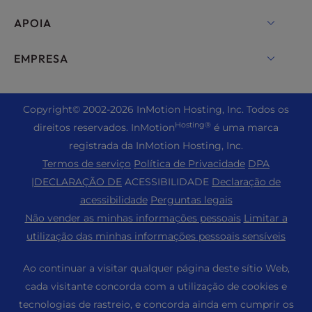
Alojamento de servidores dedicados
Backup Manager
cPanel Alojamento
APOIA
Servidores Bare Metal
Segurança Monarx
Drupal Alojamento
Soluções de alojamento empresarial
Conversa em direto
EMPRESA
E-mail profissional
Alojamento eCommerce
Nuvem privada gerida
+1 757 416 6575
Serviços do sítio Web
Sobre nós
Joomla Alojamento
Revenda de alojamento
+44 2045 763722
Copyright
© 2002-2026
InMotion Hosting, Inc.
Todos os
WordPress Construtor de sites
Localizações dos centros de dados
Laravel Alojamento
Hosting®
direitos reservados. InMotion
é uma marca
Revendedor VPS
Suporte Premier
Painel de controlo do WebPro
Centro de dados de Los Angeles
registrada da InMotion Hosting, Inc.
Alojamento Linux
Preços
Centro de apoio
Termos de serviço
Política de Privacidade
DPA
Centro de dados de Ashburn
Magento Alojamento
Recursos
|
DECLARAÇÃO DE
ACESSIBILIDADE
Declaração de
Centro de dados de Amesterdão
Alojamento de servidores Minecraft
acessibilidade
Perguntas legais
Apoio comunitário
Pressiona
Não vender as minhas informações pessoais
Limitar a
Alojamento PHP
WordPress Tutoriais
utilização das minhas informações pessoais sensíveis
Carreiras
PrestaShop Alojamento
Soluções InMotion
Blogue
Ao continuar a visitar qualquer página deste sítio Web,
Alojamento Ubuntu
Alojamento gerido
cada visitante concorda com a utilização de cookies e
Programa de afiliados
WordPress
tecnologias de rastreio, e concorda ainda em cumprir os
Migrações de sites