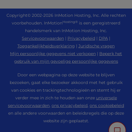
Beheerde private cloud
+1 757 416 6575
Website Diensten
Over ons
Joomla Hosting
Reseller hosting
+44 2045 763722
Copyright
© 2002-2026
InMotion Hosting, Inc.
Alle rechten
WordPress Website bouwer
Locaties datacenters
Laravel Hosting
Hosting®
voorbehouden. InMotion
is een geregistreerd
Reseller VPS
Eersteklas ondersteuning
WebPro Dashboard
Datacentrum Los Angeles
handelsmerk van InMotion Hosting, Inc.
Linux Hosting
Prijzen
Ondersteuningscentrum
Servicevoorwaarden
|
Privacybeleid
|
DPA
|
Ashburn Datacentrum
Magento Hosting
Bronnen
Toegankelijkheidsverklaring
|
Juridische vragen
Datacenter Amsterdam
Minecraft server hosting
Mijn persoonlijke gegevens niet verkopen
|
Beperk het
Gemeenschapssteun
Druk op
gebruik van mijn gevoelige persoonlijke gegevens
PHP Hosting
WordPress Lesmateriaal
Carrière
PrestaShop Hosting
Door een webpagina op deze website te blijven
InMotion Oplossingen
Blog
bezoeken, gaat elke bezoeker akkoord met het gebruik
Ubuntu Hosting
Beheerde hosting
van cookies en trackingtechnologieën en stemt hij er
Affiliate Programma
WordPress
verder mee in zich te houden aan onze
universele
Migraties van websites
Partnerprogramma voor agentschappen
WooCommerce
servicevoorwaarden
,
ons privacybeleid
,
ons cookiebeleid
Neem contact met ons op
en alle andere voorwaarden en beleidsregels die op deze
Verwijs een vriend
website zijn geplaatst.
Sitemap