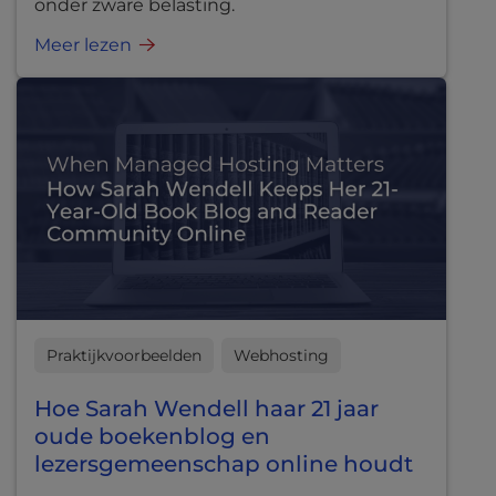
onder zware belasting.
Meer lezen
Praktijkvoorbeelden
Webhosting
Hoe Sarah Wendell haar 21 jaar
oude boekenblog en
lezersgemeenschap online houdt