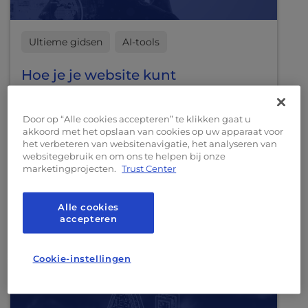
Ultieme gidsen
AI-tools
Hoe je je website kunt
optimaliseren voor agentic
commerce
Door op “Alle cookies accepteren” te klikken gaat u
akkoord met het opslaan van cookies op uw apparaat voor
Een praktische gids om je e-
het verbeteren van websitenavigatie, het analyseren van
websitegebruik en om ons te helpen bij onze
commercewebsite klaar te maken voor AI-
marketingprojecten.
Trust Center
shoppingagenten, met aandacht voor
productfeeds, schema-markup, checkout-
Alle cookies
API’s en crawlstrategieën.
accepteren
Meer lezen
Cookie-instellingen