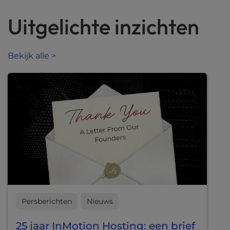
l
Uitgelichte inzichten
i
t
y
s
Bekijk alle >
y
s
t
e
m
.
Persberichten
Nieuws
25 jaar InMotion Hosting: een brief