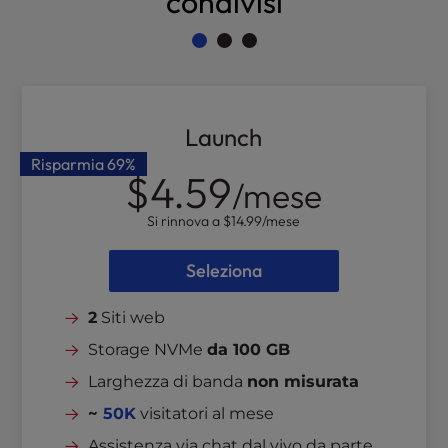
condivisi
l
i
t
y
s
y
Launch
s
Risparmia
69%
t
$4.59
/mese
e
m
Si rinnova a
$14.99
/mese
.
Seleziona
2
Siti web
Storage NVMe
da 100 GB
Larghezza di banda
non misurata
~
50K
visitatori al mese
Assistenza via chat dal vivo da parte