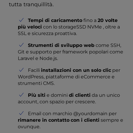
tutta tranquillità.
Tempi di caricamento
fino a
20 volte
più veloci
con lo storageSSD NVMe , oltre a
SSL e sicurezza proattiva.
Strumenti di sviluppo web
come SSH,
Git e supporto per framework popolari come
Laravel e Node.js.
Facili
installazioni con un solo clic
per
WordPress, piattaforme di eCommerce e
strumenti CMS.
Più siti
e domini
di clienti
da un unico
account, con spazio per crescere.
Email con marchio @yourdomain per
rimanere in contatto
con i clienti
sempre e
ovunque.