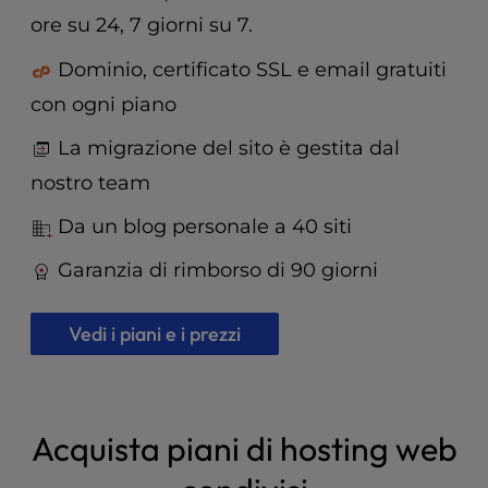
t
ore su 24, 7 giorni su 7.
e
i
Dominio, certificato SSL e email gratuiti
n
c
con ogni piano
l
u
La migrazione del sito è gestita dal
d
nostro team
e
s
Da un blog personale a 40 siti
a
n
Garanzia di rimborso di 90 giorni
a
c
Vedi i piani e i prezzi
c
e
s
s
i
Acquista piani di hosting web
b
i