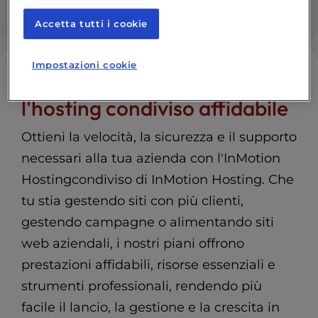
Supporto per le moderne applicazioni web
Accetta tutti i cookie
Impostazioni cookie
Lancio e scalabilità con
l'hosting condiviso affidabile
Ottieni la velocità, la sicurezza e il supporto
necessari alla tua azienda con l'InMotion
Hostingcondiviso di InMotion Hosting. Che
tu stia gestendo siti con più clienti,
gestendo campagne o alimentando siti
web aziendali, i nostri piani offrono
prestazioni affidabili, risorse essenziali e
strumenti professionali, rendendo più
facile il lancio, la gestione e la crescita in