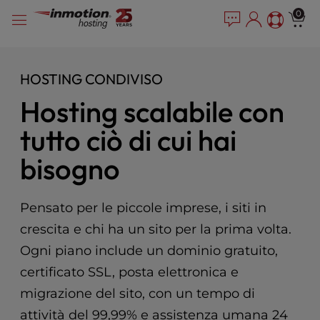
P
Vai
e
0
l
a
al
e
d
contenuto
e
a
r
s
HOSTING CONDIVISO
s
e
Hosting scalabile con
n
o
tutto ciò di cui hai
t
e
bisogno
:
T
h
Pensato per le piccole imprese, i siti in
i
s
crescita e chi ha un sito per la prima volta.
w
Ogni piano include un dominio gratuito,
e
certificato SSL, posta elettronica e
b
s
migrazione del sito, con un tempo di
i
attività del 99,99% e assistenza umana 24