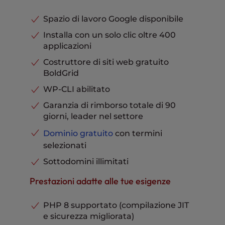
ottimizzate
prestazioni
Account di posta elettronica
illimitati
Pronto per l'e-commerce
Incluso
vCPU
2
Spazio di lavoro Google disponibile
Supporto di livello Pro
Incluso
RAM
4GB
Installa con un solo clic oltre 400
Caching avanzato
Incluso
applicazioni
Indirizzo IP dedicato
Incluso
Migrazione del sito web senza
Domini parcheggiati
Illimitato
Costruttore di siti web gratuito
tempi morti
Disponibile
Database MySQL e PostgreSQL
BoldGrid
20X UltraStack
Illimitato
UltraStack Prestazioni
Velocità e
WP-CLI abilitato
Archiviazione delle e-mail per
ottimizzate
prestazioni
casella di posta
10 GB
Garanzia di rimborso totale di 90
Pronto per l'e-commerce
Incluso
Assistenza telefonica, chat e
giorni, leader nel settore
ticket
Incluso
Supporto di livello Pro
Incluso
Dominio gratuito
con termini
Caching avanzato
Incluso
selezionati
Domini parcheggiati
Illimitato
Sottodomini illimitati
Database MySQL e PostgreSQL
Illimitato
Prestazioni adatte alle tue esigenze
Archiviazione delle e-mail per
casella di posta
20 GB
PHP 8 supportato (compilazione JIT
Assistenza telefonica, chat e
e sicurezza migliorata)
ticket
Incluso