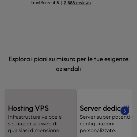
t
e
i
n
c
l
u
d
e
Esplora i piani su misura per le tue esigenze
s
aziendali
a
n
a
c
c
e
Hosting VPS
Server dedicati
s
❯
s
Infrastruttura veloce e
Server super potenti c
i
sicura per siti web di
configurazioni
b
qualsiasi dimensione.
personalizzate.
i