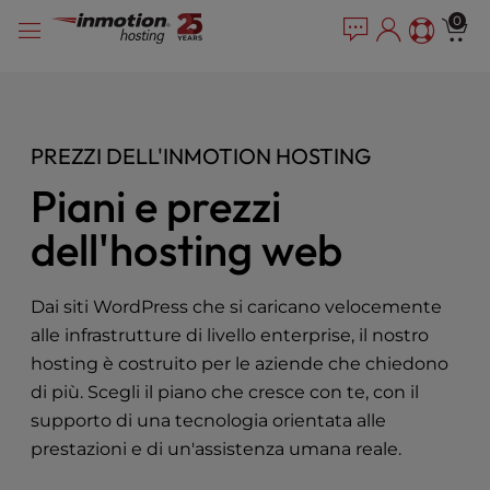
P
Vai
e
0
l
a
al
e
d
contenuto
e
a
r
s
s
e
PREZZI DELL'INMOTION HOSTING
n
o
Piani e prezzi
t
e
dell'hosting web
:
T
h
Dai siti WordPress che si caricano velocemente
i
alle infrastrutture di livello enterprise, il nostro
s
hosting è costruito per le aziende che chiedono
w
di più. Scegli il piano che cresce con te, con il
e
b
supporto di una tecnologia orientata alle
s
prestazioni e di un'assistenza umana reale.
i