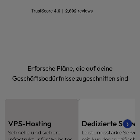
t
e
i
n
c
l
u
d
e
s
Erforsche Pläne, die auf deine
a
n
Geschäftsbedürfnisse zugeschnitten sind
a
c
c
e
s
s
VPS-Hosting
Dedizierte Serve
❯
i
b
Schnelle und sichere
Leistungsstarke Server
i
Infrastruktur für Websites
mit kundenspezifisch