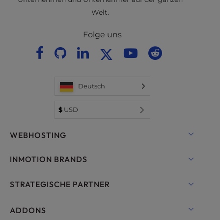
Welt.
Folge uns
Deutsch
$
USD
WEBHOSTING
Shared Hosting Lösungen
INMOTION BRANDS
Hosting für WordPress
RamNode Wolke
STRATEGISCHE PARTNER
Managed Hosting für WordPress
InMotion Cloud
OpenMetal Cloud IaaS
ADDONS
UltraStack ONE für WordPress