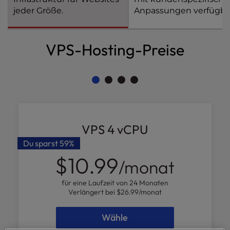
l
jeder Größe.
Anpassungen verfügba
i
t
y
VPS-Hosting-Preise
s
y
s
t
e
m
.
VPS 4 vCPU
Du sparst
59%
$10.99
/monat
für eine Laufzeit von 24 Monaten
Verlängert bei
$26.99
/monat
Wähle