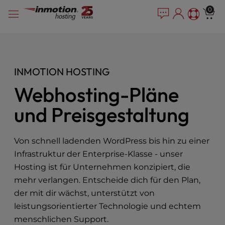
P
Zum
e
0
l
a
Inhalt
e
d
springen
e
a
r
s
s
e
INMOTION HOSTING
n
o
Webhosting-Pläne
t
e
und Preisgestaltung
:
T
h
Von schnell ladenden WordPress bis hin zu einer
i
Infrastruktur der Enterprise-Klasse - unser
s
Hosting ist für Unternehmen konzipiert, die
w
mehr verlangen. Entscheide dich für den Plan,
e
b
der mit dir wächst, unterstützt von
s
leistungsorientierter Technologie und echtem
i
menschlichen Support.