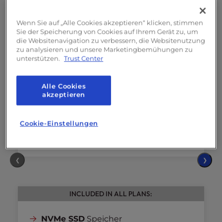
4 vCPU-Kerne
Wenn Sie auf „Alle Cookies akzeptieren“ klicken, stimmen
8GB
RAM
Sie der Speicherung von Cookies auf Ihrem Gerät zu, um
die Websitenavigation zu verbessern, die Websitenutzung
160GB
NVMe SSD
zu analysieren und unsere Marketingbemühungen zu
5TB
Bandbreite
unterstützen.
Trust Center
2
Dedizierte IPs
Alle Cookies
Einführung in
den
Launch Assist
akzeptieren
und Server-Einrichtung
(Einmaliger Wert: 199 $)
Cookie-Einstellungen
❮
❯
INCLUDED IN ALL PLANS:
NVMe SSD
Speicher