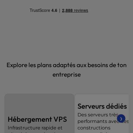
t
e
i
n
c
l
u
d
e
s
Explore les plans adaptés aux besoins de ton
a
n
entreprise
a
c
c
e
Serveurs dédiés
s
s
Des serveurs très
Hébergement VPS
i
❯
performants avec des
b
Infrastructure rapide et
constructions
i