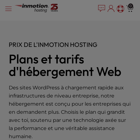
P
Skip
e
0
l
a
to
e
d
content
e
a
r
s
s
e
PRIX DE L'INMOTION HOSTING
n
o
Plans et tarifs
t
e
d'hébergement Web
:
T
h
Des sites WordPress à chargement rapide aux
i
infrastructures de niveau entreprise, notre
s
hébergement est conçu pour les entreprises qui
w
en demandent plus. Choisis le plan qui grandit
e
b
avec toi, soutenu par une technologie axée sur
s
la performance et une véritable assistance
i
humaine.