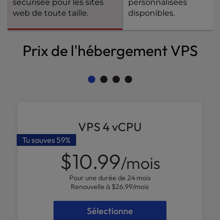
sécurisée pour les sites
personnalisées
l
web de toute taille.
disponibles.
i
t
y
Prix de l'hébergement VPS
s
y
s
t
e
m
.
VPS 4 vCPU
Tu sauves
59%
$10.99
/mois
Pour une durée de 24 mois
Renouvelle à
$26.99
/mois
Sélectionne