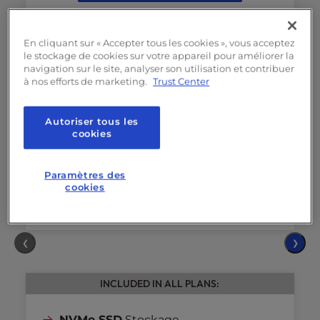
4
cœurs
vCPU
8GB
RAM
En cliquant sur « Accepter tous les cookies », vous acceptez
le stockage de cookies sur votre appareil pour améliorer la
160GB
NVMe SSD
navigation sur le site, analyser son utilisation et contribuer
à nos efforts de marketing.
Trust Center
5 To
de bande passante
2
IP dédiées
Autoriser tous les
Accompagnement au
cookies
démarrage
et configuration du
serveur
(valeur unique de 199 $)
Paramètres des
cookies
❮
❯
INCLUDED IN ALL PLANS:
NVMe SSD
Stockage