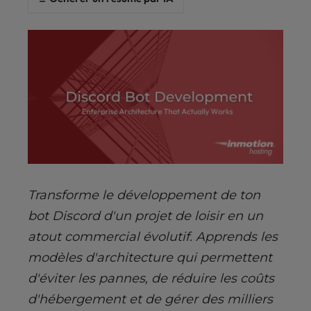
s
i
b
i
l
i
t
y
s
y
s
t
Transforme le développement de ton
e
bot Discord d'un projet de loisir en un
m
.
atout commercial évolutif. Apprends les
modèles d'architecture qui permettent
d'éviter les pannes, de réduire les coûts
d'hébergement et de gérer des milliers