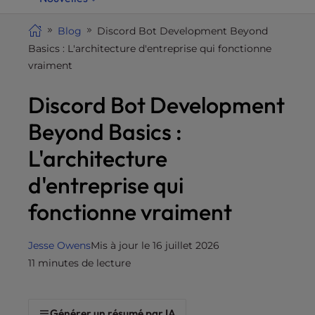
i
t
Blog
Discord Bot Development Beyond
e
Basics : L'architecture d'entreprise qui fonctionne
i
vraiment
n
Discord Bot Development
c
l
Beyond Basics :
u
d
L'architecture
e
d'entreprise qui
s
a
fonctionne vraiment
n
a
Jesse Owens
Mis à jour le 16 juillet 2026
c
11 minutes de lecture
c
e
s
Générer un résumé par IA