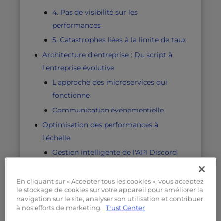
4. Pas de visibilité sur les
performances
5. Catastrophes liées à la limite de taux
Architecture d'entreprise : Du script à
l'entreprise évolutive
L'approche des microservices qui
fonctionne
Communication événementielle
Optimisation des performances à
l'échelle
Gestion intelligente de l'API Discord
Stratégies de bases de données à
grande échelle
En cliquant sur « Accepter tous les cookies », vous acceptez
le stockage de cookies sur votre appareil pour améliorer la
Optimisation de la mémoire et des
navigation sur le site, analyser son utilisation et contribuer
ressources
à nos efforts de marketing.
Trust Center