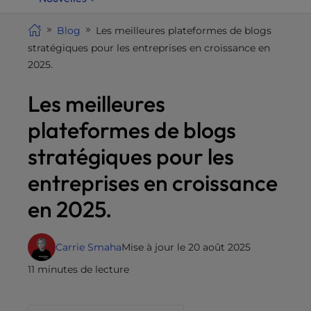
i
t
Blog
Les meilleures plateformes de blogs
e
stratégiques pour les entreprises en croissance en
i
2025.
n
Les meilleures
c
l
plateformes de blogs
u
d
stratégiques pour les
e
entreprises en croissance
s
a
en 2025.
n
a
c
Carrie Smaha
Mise à jour le 20 août 2025
c
11 minutes de lecture
e
s