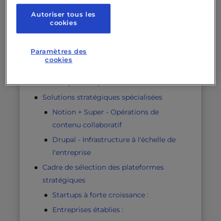
Moyen - Développement stratégique
Autoriser tous les
cookies
de l'audience
Plateformes commerciales améliorées
Paramètres des
par l'IA
cookies
HubSpot CMS Hub - Plateforme
complète d'opérations commerciales
Solutions stratégiques spécialisées
Notion + Super - Opérations de
contenu collaboratif
Drupal - Infrastructure à l'échelle de
l'entreprise
Cadre de sélection des plateformes
stratégiques
Startups à forte croissance :
Entreprises établies :