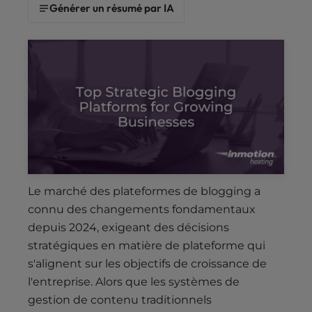
s
Générer un résumé par IA
i
b
i
l
i
t
y
s
y
s
t
Le marché des plateformes de blogging a
e
connu des changements fondamentaux
m
depuis 2024, exigeant des décisions
.
stratégiques en matière de plateforme qui
s'alignent sur les objectifs de croissance de
l'entreprise. Alors que les systèmes de
gestion de contenu traditionnels