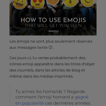
s
i
b
i
l
i
t
y
Les émojis ne sont plus seulement réservés
s
aux messages texte 🙂 .
y
s
Ces jours-ci, tu verras probablement des
t
icônes emoji apparaître dans les titres d'objet
e
des courriels, dans les articles de blog et
m
même dans les médias imprimés.
.
Tu aimes les homards ? Regarde
comment l'emoji homard a
gagné
en popularité
ces dernières années.