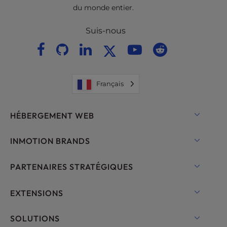
du monde entier.
Suis-nous
Français
HÉBERGEMENT WEB
Hébergement partagé
INMOTION BRANDS
Hébergement pour WordPress
RamNode Cloud
PARTENAIRES STRATÉGIQUES
Hébergement géré pour WordPress
InMotion Cloud
OpenMetal Cloud IaaS
EXTENSIONS
UltraStack ONE pour WordPress
Hébergement VPS
Noms de domaine
SOLUTIONS