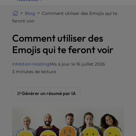
i
t
Blog
Comment utiliser des Emojis qui te
e
feront voir
i
Comment utiliser des
n
c
Emojis qui te feront voir
l
u
d
InMotion Hosting
Mis à jour le 16 juillet 2026
e
3 minutes de lecture
s
a
n
Générer un résumé par IA
a
c
c
e
s