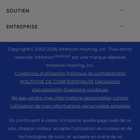
Hébergement de serveurs dédiés
Backup Manager
Hébergement cPanel
SOUTIEN
Serveurs de métal nu
Monarx Security
Hébergement Drupal
Solutions d'hébergement pour entreprises
Chat en direct
ENTREPRISE
Courriel professionnel
Hébergement eCommerce
Cloud privé géré
+1 757 416 6575
Services de site Web
À propos de nous
Hébergement Joomla
Hébergement pour revendeurs
+44 2045 763722
Copyright
© 2002-2026
InMotion Hosting, Inc.
Tous droits
Constructeur de site Web WordPress
Emplacement des centres de données
Hébergement Laravel
Hosting®
réservés. InMotion
est une marque déposée
Revendeur VPS
Assistance Premier
Tableau de bord WebPro
Centre de données de Los Angeles
InMotion Hosting, Inc.
Hébergement Linux
Tarification
Centre d'assistance
Conditions d'utilisation
Politique de confidentialité
Centre de données Ashburn
Hébergement Magento
Ressources
POLITIQUE DE CONFIDENTIALITÉ
Déclaration
Centre de données d'Amsterdam
Hébergement de serveurs Minecraft
d'accessibilité
Questions juridiques
Soutien à la communauté
Presse
Ne pas vendre mes informations personnelles
Limiter
Hébergement PHP
Tutoriels WordPress
l'utilisation de mes informations personnelles sensibles
Carrières
Hébergement PrestaShop
Solutions InMotion
Blog
En continuant à visiter n'importe quelle page web de ce
Hébergement Ubuntu
Hébergement géré
site, chaque visiteur accepte l'utilisation de cookies et de
Programme d'affiliation
WordPress
technologies de suivi, et accepte en outre de se
Migrations de sites Web