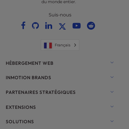
du monde entier.
Suis-nous
Français
HÉBERGEMENT WEB
Hébergement partagé
INMOTION BRANDS
Hébergement pour WordPress
RamNode Cloud
PARTENAIRES STRATÉGIQUES
Hébergement géré pour WordPress
InMotion Cloud
OpenMetal Cloud IaaS
EXTENSIONS
UltraStack ONE pour WordPress
Hébergement VPS
Noms de domaine
SOLUTIONS
Hébergement de serveurs dédiés