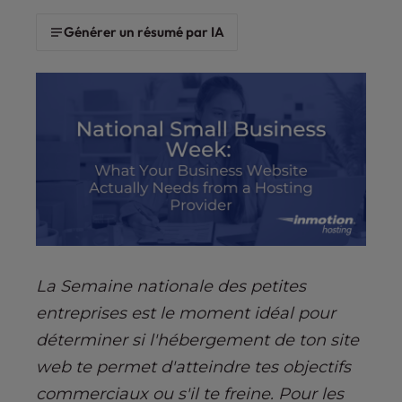
s
i
Générer un résumé par IA
b
i
l
i
t
y
s
y
s
t
e
m
La Semaine nationale des petites
.
entreprises est le moment idéal pour
déterminer si l'hébergement de ton site
web te permet d'atteindre tes objectifs
commerciaux ou s'il te freine. Pour les