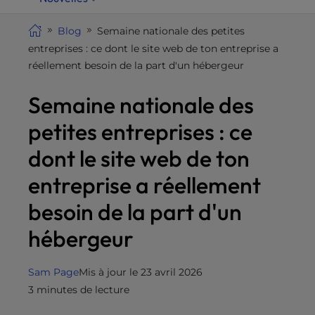
i
t
Blog
Semaine nationale des petites
e
entreprises : ce dont le site web de ton entreprise a
i
réellement besoin de la part d'un hébergeur
n
Semaine nationale des
c
l
petites entreprises : ce
u
d
dont le site web de ton
e
entreprise a réellement
s
a
besoin de la part d'un
n
hébergeur
a
c
c
Sam Page
Mis à jour le 23 avril 2026
e
3 minutes de lecture
s