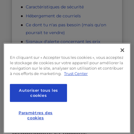
Caractéristiques de sécurité
Hébergement de courriels
Ce dont tu n'as pas besoin (mais qu'on
pourrait te vendre)
Signaux d'alerte concernant les prix
Questions à poser avant de s'inscrire
En cliquant sur « Accepter tous les cookies », vous acceptez
Pour les petites entreprises :
le stockage de cookies sur votre appareil pour améliorer la
hébergement mutualisé, VPS ou dédié
navigation sur le site, analyser son utilisation et contribuer
à nos efforts de marketing.
Trust Center
Les résultats
Autoriser tous les
cookies
Exigences de base en matière
d'hébergement
Paramètres des
cookies
Disponibilité et fiabilité