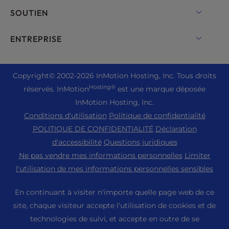
Backup Manager
Hébergement cPanel
SOUTIEN
Serveurs de métal nu
Monarx Security
Hébergement Drupal
Solutions d'hébergement pour entreprises
Chat en direct
ENTREPRISE
Courriel professionnel
Hébergement eCommerce
Cloud privé géré
+1 757 416 6575
Services de site Web
À propos de nous
Hébergement Joomla
Hébergement pour revendeurs
+44 2045 763722
Copyright
© 2002-2026
InMotion Hosting, Inc.
Tous droits
Constructeur de site Web WordPress
Emplacement des centres de données
Hébergement Laravel
Hosting®
réservés. InMotion
est une marque déposée
Revendeur VPS
Assistance Premier
Tableau de bord WebPro
Centre de données de Los Angeles
InMotion Hosting, Inc.
Hébergement Linux
Tarification
Centre d'assistance
Conditions d'utilisation
Politique de confidentialité
Centre de données Ashburn
Hébergement Magento
Ressources
POLITIQUE DE CONFIDENTIALITÉ
Déclaration
Centre de données d'Amsterdam
Hébergement de serveurs Minecraft
d'accessibilité
Questions juridiques
Soutien à la communauté
Presse
Ne pas vendre mes informations personnelles
Limiter
Hébergement PHP
Tutoriels WordPress
l'utilisation de mes informations personnelles sensibles
Carrières
Hébergement PrestaShop
Solutions InMotion
Blog
En continuant à visiter n'importe quelle page web de ce
Hébergement Ubuntu
Hébergement géré
site, chaque visiteur accepte l'utilisation de cookies et de
Programme d'affiliation
WordPress
technologies de suivi, et accepte en outre de se
Migrations de sites Web
Programme des partenaires de l'agence