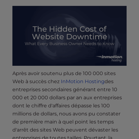
s
i
b
i
l
i
t
y
s
y
Après avoir soutenu plus de 100 000 sites
s
Web à succès chez
InMotion Hosting
des
t
entreprises secondaires générant entre 10
e
000 et 20 000 dollars par an aux entreprises
m
.
dont le chiffre d'affaires dépasse les 100
millions de dollars, nous avons pu constater
de première main à quel point les temps
d'arrêt des sites Web peuvent dévaster les
entreprises de toutes tailles. Pourtant, la