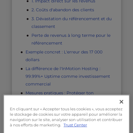
1. Impact direct sur les revenus
2. Coûts d'abandon des clients
3. Dévastation du référencement et du
classement
Perte de revenus à long terme pour le
référencement
Exemple concret : L'erreur des 17 000
dollars
La différence de l'InMotion Hosting :
99.99%+ Uptime comme investissement
commercial
Mesures pratiques : Protéger ton
entreprise contre les coûts
d'immobilisation
En cliquant sur « Accepter tous les cookies », vous acceptez
le stockage de cookies sur votre appareil pour améliorer la
Actions immédiates que tu peux
navigation sur le site, analyser son utilisation et contribuer
prendre :
à nos efforts de marketing.
Trust Center