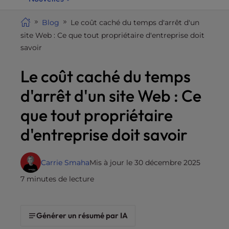
i
t
Blog
Le coût caché du temps d'arrêt d'un
e
site Web : Ce que tout propriétaire d'entreprise doit
i
savoir
n
Le coût caché du temps
c
l
d'arrêt d'un site Web : Ce
u
d
que tout propriétaire
e
d'entreprise doit savoir
s
a
n
Carrie Smaha
Mis à jour le 30 décembre 2025
a
7 minutes de lecture
c
c
e
Générer un résumé par IA
s