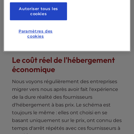
Considérations stratégiques à long
terme :
Autoriser tous les
cookies
Les résultats : Un hébergement de qualité
est un investissement stratégique pour
Paramètres des
l'entreprise
cookies
Le coût réel de l'hébergement
économique
Nous voyons régulièrement des entreprises
migrer vers nous après avoir fait l'expérience
de la dure réalité des fournisseurs
d'hébergement à bas prix. Le schéma est
toujours le même : elles ont choisi en se
basant uniquement sur le prix, ont connu des
temps d'arrêt répétés avec ces fournisseurs à