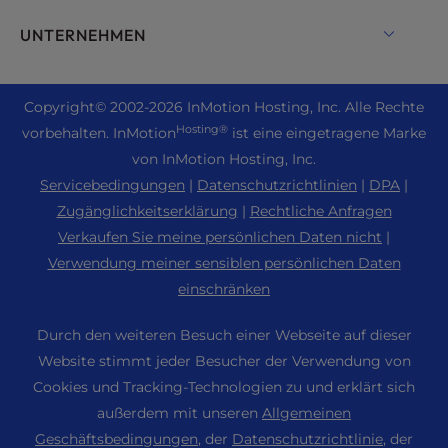
Monarx Security
Drupal
Enterprise Hosting Lösungen
Live Chat
UNTERNEHMEN
Professionelle E-Mail
eCommerce Hosting
Verwaltete Private Cloud
+1 757 416 6575
Website Dienste
Über uns
Joomla Hosting
Reseller Hosting
+44 2045 763722
Copyright
© 2002-2026
InMotion Hosting, Inc.
Alle Rechte
WordPress Website Builder
Standorte der Rechenzentren
Laravel Hosting
Hosting®
vorbehalten. InMotion
ist eine eingetragene Marke
Reseller VPS
Premier-Support
WebPro Dashboard
Rechenzentrum Los Angeles
von InMotion Hosting, Inc.
Linux-Hosting
Preisgestaltung
Support Center
Servicebedingungen
|
Datenschutzrichtlinien
|
DPA
|
Rechenzentrum Ashburn
Magento Hosting
Ressourcen
Zugänglichkeitserklärung
|
Rechtliche Anfragen
Rechenzentrum Amsterdam
Minecraft Server Hosting
Verkaufen Sie meine persönlichen Daten nicht
|
Unterstützung der Gemeinschaft
Presse
Verwendung meiner sensiblen persönlichen Daten
PHP-Hosting
WordPress Tutorials
einschränken
Karriere
PrestaShop Hosting
InMotion Lösungen
Blog
Durch den weiteren Besuch einer Webseite auf dieser
Ubuntu Hosting
Managed Hosting
Website stimmt jeder Besucher der Verwendung von
Partnerprogramm
WordPress
Cookies und Tracking-Technologien zu und erklärt sich
Website-Migrationen
Agenturpartner-Programm
WooCommerce
außerdem mit unseren
Allgemeinen
Kontakt
Geschäftsbedingungen
, der
Datenschutzrichtlinie
, der
Freundschaftswerbung