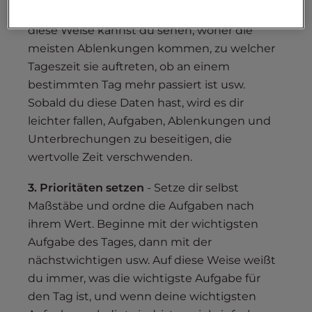
automatisierbaren Aufgaben verbringst. Auf
diese Weise kannst du sehen, woher die
meisten Ablenkungen kommen, zu welcher
Tageszeit sie auftreten, ob an einem
bestimmten Tag mehr passiert ist usw.
Sobald du diese Daten hast, wird es dir
leichter fallen, Aufgaben, Ablenkungen und
Unterbrechungen zu beseitigen, die
wertvolle Zeit verschwenden.
3. Prioritäten setzen
- Setze dir selbst
Maßstäbe und ordne die Aufgaben nach
ihrem Wert. Beginne mit der wichtigsten
Aufgabe des Tages, dann mit der
nächstwichtigen usw. Auf diese Weise weißt
du immer, was die wichtigste Aufgabe für
den Tag ist, und wenn deine wichtigsten