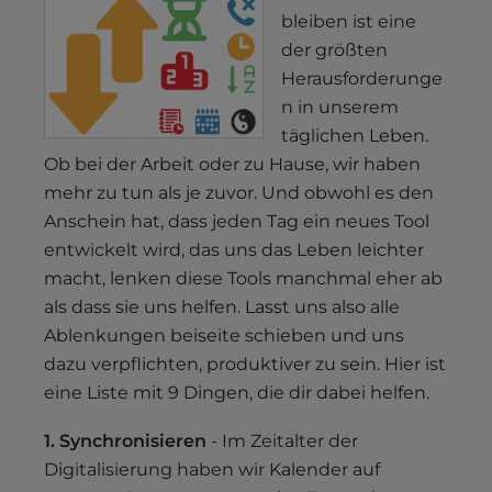
s
bleiben ist eine
i
der größten
b
Herausforderunge
i
n in unserem
l
i
täglichen Leben.
t
Ob bei der Arbeit oder zu Hause, wir haben
y
mehr zu tun als je zuvor. Und obwohl es den
s
Anschein hat, dass jeden Tag ein neues Tool
y
entwickelt wird, das uns das Leben leichter
s
macht, lenken diese Tools manchmal eher ab
t
als dass sie uns helfen. Lasst uns also alle
e
Ablenkungen beiseite schieben und uns
m
dazu verpflichten, produktiver zu sein. Hier ist
.
eine Liste mit 9 Dingen, die dir dabei helfen.
1. Synchronisieren
- Im Zeitalter der
Digitalisierung haben wir Kalender auf