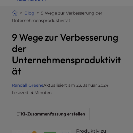
i
t
Blog
9 Wege zur Verbesserung der
e
Unternehmensproduktivität
i
9 Wege zur Verbesserung
n
c
der
l
u
Unternehmensproduktivit
d
ät
e
s
a
Randall Greene
Aktualisiert am 23. Januar 2024
n
Lesezeit: 4 Minuten
a
c
c
KI-Zusammenfassung erstellen
e
s
Produktiv zu