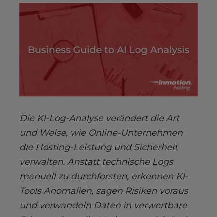
s
i
b
i
l
i
t
y
s
y
Die KI-Log-Analyse verändert die Art
s
t
und Weise, wie Online-Unternehmen
e
die Hosting-Leistung und Sicherheit
m
verwalten. Anstatt technische Logs
.
manuell zu durchforsten, erkennen KI-
Tools Anomalien, sagen Risiken voraus
und verwandeln Daten in verwertbare