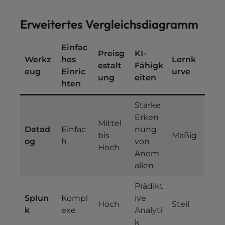
Erweitertes Vergleichsdiagramm
Einfac
Preisg
KI-
Werkz
hes
Lernk
estalt
Fähigk
eug
Einric
urve
ung
eiten
hten
Starke
Erken
Mittel
Datad
Einfac
nung
bis
Mäßig
og
h
von
Hoch
Anom
alien
Prädikt
Splun
Kompl
ive
Hoch
Steil
k
exe
Analyti
k