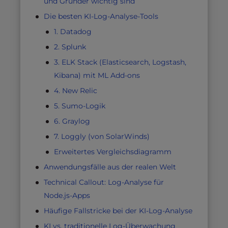
und Gründer wichtig sind
Die besten KI-Log-Analyse-Tools
1. Datadog
2. Splunk
3. ELK Stack (Elasticsearch, Logstash,
Kibana) mit ML Add-ons
4. New Relic
5. Sumo-Logik
6. Graylog
7. Loggly (von SolarWinds)
Erweitertes Vergleichsdiagramm
Anwendungsfälle aus der realen Welt
Technical Callout: Log-Analyse für
Node.js-Apps
Häufige Fallstricke bei der KI-Log-Analyse
KI vs. traditionelle Log-Überwachung