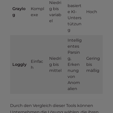
Niedri
basiert
Graylo
Kompl
g bis
e KI-
Hoch
g
exe
variab
Unters
el
tützun
g
Intellig
entes
Parsin
Niedri
g,
Gering
Einfac
Loggly
g bis
Erken
bis
h
mittel
nung
mäßig
von
Anom
alien
Durch den Vergleich dieser Tools können
Unternehmen die Lösung wählen, die ihren