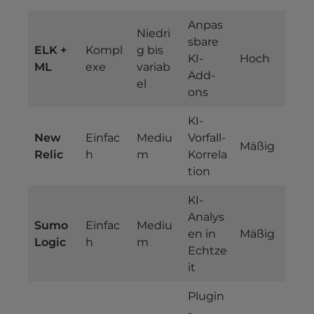
Anpas
Niedri
sbare
ELK +
Kompl
g bis
KI-
Hoch
ML
exe
variab
Add-
el
ons
KI-
New
Einfac
Mediu
Vorfall-
Mäßig
Relic
h
m
Korrela
tion
KI-
Analys
Sumo
Einfac
Mediu
en in
Mäßig
Logic
h
m
Echtze
it
Plugin
-