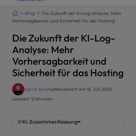
i
t
Blog
Die Zukunft der KI-Log-Analyse: Mehr
e
Vorhersagbarkeit und Sicherheit für das Hosting
i
Die Zukunft der KI-Log-
n
c
Analyse: Mehr
l
u
Vorhersagbarkeit und
d
Sicherheit für das Hosting
e
s
a
Carrie Smaha
Aktualisiert am 16. Juli 2026
n
Lesezeit: 9 Minuten
a
c
c
KI-Zusammenfassung
e
s