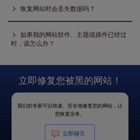
取决于我们收到必要
登录凭据
的时间。如果您的网站
恢复网站时会丢失数据吗？
使用了任何付费插件或主题，我们将向您提供缺失文
件清单，并请您尽快提供这些文件的最新版本。与此
我们会采取一切措施
，确保您的数据
在恢复过程中
得
同时，我们的团队将在后台继续进行修复工作，确保
到完整保留
。我们的团队会使用最新且安全的备份，
如果我的网站软件、主题或插件已经过
一切就绪。一旦收到所需的付费文件，我们将立即上
快速高效地恢复您的网站。如果无法获取备份，我们
时，该怎么办？
传，并确保您的网站尽快恢复正常运行。
将运用先进的恢复技术，
尽可能多地恢复数据
。若发
现任何受损文件，我们会及时通知您，并提供最佳解
如果您的网站软件、主题或插件已经过时，可能会导
决方案，在全面恢复您网站的同时，进一步增强其安
致
安全漏洞、性能问题以及
与最新技术的
兼容性问
全性。
题
。我们的团队将对您的网站进行评估，并告知您的
立即修复您被黑的网站！
文件是否过时。
如果您当前的设置不支持最新技术，您有两个选择：
坚持使用旧的设置
。但要注意，这可能会让你的
我们的专家可以快速、安全地修复您的网站，让
网站变得脆弱，再次被入侵的风险更高。
您恢复业务。
重建或更新网站
。替换过时的文件可确保更好的
安全性、性能和长期稳定性。
立即聊天