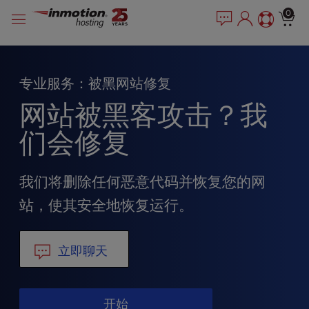
P
跳
e
0
l
a
至
e
d
内
e
a
容
r
s
专业服务：被黑网站修复
s
e
n
网站被黑客攻击？我
o
t
们会修复
e
:
T
我们将删除任何恶意代码并恢复您的网
h
站，使其安全地恢复运行。
i
s
w
立即聊天
e
b
s
i
开始