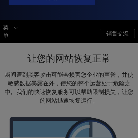
t
e
i
n
菜
c
销售交流
l
单
u
网站服务
d
e
让您的网站恢复正常
网站设计
s
a
优化
瞬间遭到黑客攻击可能会损害您企业的声誉，并使
n
网站维护
a
敏感数据暴露在外，使您的整个运营处于危险之
c
中。我们的快速恢复服务可以帮助限制损失，让您
c
的网站迅速恢复运行。
e
s
s
i
b
i