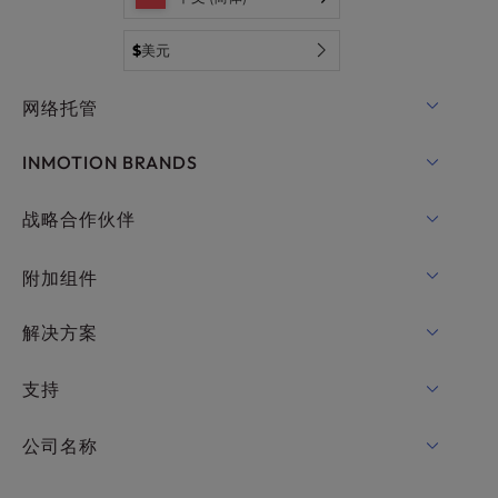
$
美元
网络托管
共享主机
INMOTION BRANDS
WordPress托管
RamNode 云
战略合作伙伴
WordPress托管
InMotion Cloud
OpenMetal 云计算 IaaS
附加组件
适用于WordPress的UltraStack ONE
VPS 托管
域名
解决方案
专用服务器托管
Backup Manager
cPanel 托管
支持
裸机服务器
Monarx Security
Drupal 托管
企业托管解决方案
在线聊天
公司名称
专业电子邮件
电子商务托管
托管私有云
+1 757 416 6575
网站服务