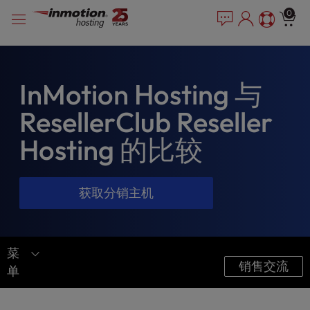
P
跳
e
0
l
a
至
e
d
内
e
a
容
r
s
s
e
InMotion Hosting 与
n
ResellerClub Reseller
o
t
Hosting 的比较
e
:
T
h
获取分销主机
i
s
w
e
菜
销售交流
b
单
s
比较 InMotion
i