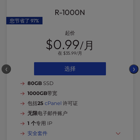
R-1000N
您节省了
97%
起价
$0.99
/月
在
$35.99
/月
选择
❮
❯
80GB
SSD
1000GB
带宽
包括
25
cPanel
许可证
无限
电子邮件账户
1 个
专用 IP
安全套件