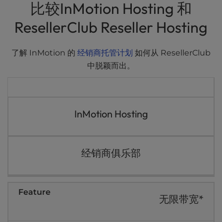
t
比较InMotion Hosting 和
共享
e
ResellerClub Reseller Hosting
i
WordPress
n
c
经销商
了解 InMotion 的
经销商托管计划
如何从 ResellerClub
l
中脱颖而出。
VPS
u
d
专用
e
s
a
InMotion Hosting
n
a
c
经销商俱乐部
c
e
s
s
i
无限带宽*
b
i