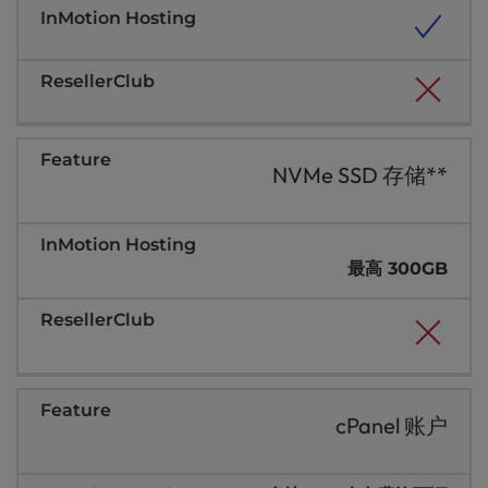
l
i
t
y
s
y
s
NVMe SSD 存储**
t
e
m
.
最高 300GB
cPanel 账户