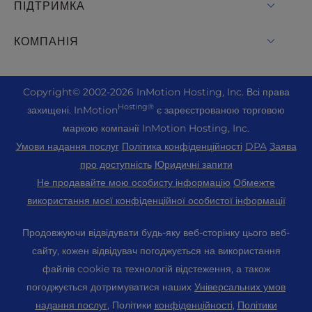
cPanel Хостинг
ПІДТРИМКА
Голі металеві сервери
Monarx Security
Drupal Хостинг
Рішення для корпоративного хостингу
Живий чат
КОМПАНІЯ
Професійна електронна пошта
Хостинг для електронної комерції
Управління приватним хмарним середовищем
+1 757 416 6575
Послуги веб-сайту
Про нас
Joomla Хостинг
Хостинг для реселерів
+44 2045 763722
Copyright
© 2002-2026
InMotion Hosting, Inc.
Всі права
WordPress Конструктор веб-сайтів
Розташування центрів обробки даних
Laravel Хостинг
Hosting®
захищені. InMotion
є зареєстрованою торговою
VPS реселерів
Premier Support
Панель управління WebPro
Центр обробки даних в Лос-Анджелесі
маркою компанії InMotion Hosting, Inc.
Хостинг Linux
Ціноутворення
Центр підтримки
Умови надання послуг
Політика конфіденційності
DPA
Заява
Центр обробки даних Ешберн
Magento Хостинг
Ресурси
про доступність
Юридичні запити
Амстердамський центр обробки даних
Хостинг серверів Minecraft
Не продавайте мою особисту інформацію
Обмежте
Підтримка громади
Преса
використання моєї конфіденційної особистої інформації
Хостинг PHP
WordPress Навчальні посібники
Кар'єра
PrestaShop Хостинг
Продовжуючи відвідувати будь-яку веб-сторінку цього веб-
InMotion Solutions
Блог
сайту, кожен відвідувач погоджується на використання
Хостинг Ubuntu
Керований хостинг
файлів cookie та технологій відстеження, а також
Партнерська програма
WordPress
погоджується дотримуватися наших
Універсальних умов
Міграція веб-сайтів
Програма партнерства агентств
WooCommerce
надання послуг
, Політики
конфіденційності
,
Політики