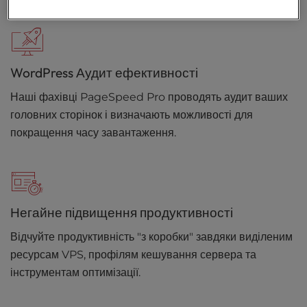
WordPress Аудит ефективності
Наші фахівці PageSpeed Pro проводять аудит ваших
головних сторінок і визначають можливості для
покращення часу завантаження.
Негайне підвищення продуктивності
Відчуйте продуктивність "з коробки" завдяки виділеним
ресурсам VPS, профілям кешування сервера та
інструментам оптимізації.