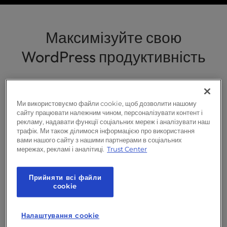
Керований хостинг для WordPress
l
i
Оптимізація швидкості сторінки
t
Максимізуйте свою
y
Тематичні дослідження
WordPress продуктивність
s
y
Агентська програма
s
Наші рішення з оптимізації розроблені для
t
e
забезпечення найкращої продуктивності
Ми використовуємо файли cookie, щоб дозволити нашому
m
сайту працювати належним чином, персоналізувати контент і
для WordPress сайти.
.
рекламу, надавати функції соціальних мереж і аналізувати наш
трафік. Ми також ділимося інформацією про використання
вами нашого сайту з нашими партнерами в соціальних
мережах, рекламі і аналітиці.
Trust Center
Експерт WordPress Підтримка
Прийняти всі файли
сookie
Наша команда PageSpeed Pros складається з
експертів, які мають досвід оптимізації Core Web Vitals
Налаштування cookie
на сайтах WordPress .