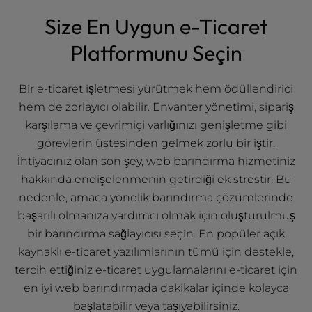
l
Size En Uygun e-Ticaret
i
t
Platformunu Seçin
y
s
y
Bir e-ticaret işletmesi yürütmek hem ödüllendirici
s
hem de zorlayıcı olabilir. Envanter yönetimi, sipariş
t
karşılama ve çevrimiçi varlığınızı genişletme gibi
e
görevlerin üstesinden gelmek zorlu bir iştir.
m
İhtiyacınız olan son şey, web barındırma hizmetiniz
.
hakkında endişelenmenin getirdiği ek strestir. Bu
nedenle, amaca yönelik barındırma çözümlerinde
başarılı olmanıza yardımcı olmak için oluşturulmuş
bir barındırma sağlayıcısı seçin. En popüler açık
kaynaklı e-ticaret yazılımlarının tümü için destekle,
tercih ettiğiniz e-ticaret uygulamalarını e-ticaret için
en iyi web barındırmada dakikalar içinde kolayca
başlatabilir veya taşıyabilirsiniz.