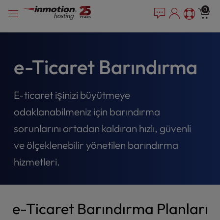
P
İçeriğe
e
0
l
a
geç
e
d
e
a
r
s
s
e
e-Ticaret Barındırma
n
o
t
E-ticaret işinizi büyütmeye
e
odaklanabilmeniz için barındırma
:
T
sorunlarını ortadan kaldıran hızlı, güvenli
h
ve ölçeklenebilir yönetilen barındırma
i
s
hizmetleri.
w
e
b
s
e-Ticaret Barındırma Planları
i