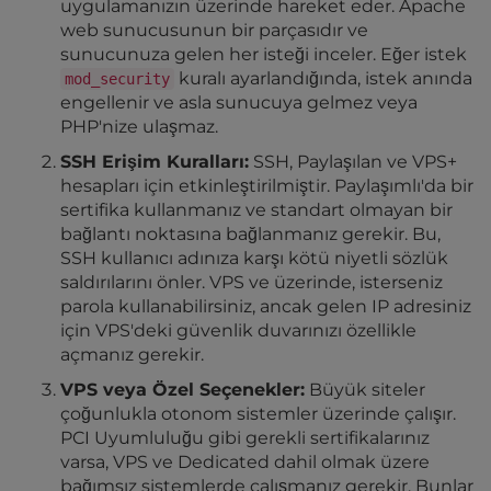
uygulamanızın üzerinde hareket eder. Apache
web sunucusunun bir parçasıdır ve
sunucunuza gelen her isteği inceler. Eğer istek
kuralı ayarlandığında, istek anında
mod_security
engellenir ve asla sunucuya gelmez veya
PHP'nize ulaşmaz.
SSH Erişim Kuralları:
SSH, Paylaşılan ve VPS+
hesapları için etkinleştirilmiştir. Paylaşımlı'da bir
sertifika kullanmanız ve standart olmayan bir
bağlantı noktasına bağlanmanız gerekir. Bu,
SSH kullanıcı adınıza karşı kötü niyetli sözlük
saldırılarını önler. VPS ve üzerinde, isterseniz
parola kullanabilirsiniz, ancak gelen IP adresiniz
için VPS'deki güvenlik duvarınızı özellikle
açmanız gerekir.
VPS veya Özel Seçenekler:
Büyük siteler
çoğunlukla otonom sistemler üzerinde çalışır.
PCI Uyumluluğu gibi gerekli sertifikalarınız
varsa, VPS ve Dedicated dahil olmak üzere
bağımsız sistemlerde çalışmanız gerekir. Bunlar