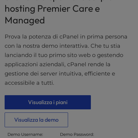
t
hosting Premier Care e
e
i
Managed
n
c
l
Prova la potenza di cPanel in prima persona
u
con la nostra demo interattiva. Che tu stia
d
lanciando il tuo primo sito web o gestendo
e
s
applicazioni aziendali, cPanel rende la
a
gestione dei server intuitiva, efficiente e
n
a
accessibile a tutti.
c
c
Visualizza i piani
e
s
s
Visualizza la demo
i
b
i