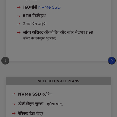
160जीबी
NVMe SSD
5TB
बैंडविड्थ
2
समर्पित आईपी
लॉन्च असिस्ट
ऑनबोर्डिंग और सर्वर सेटअप
(199
डॉलर का एकमुश्त भुगतान)
❮
❯
INCLUDED IN ALL PLANS:
NVMe SSD
स्टोरेज
डीडीओएस सुरक्षा
- हमेशा चालू
वैश्विक
डेटा केंद्र