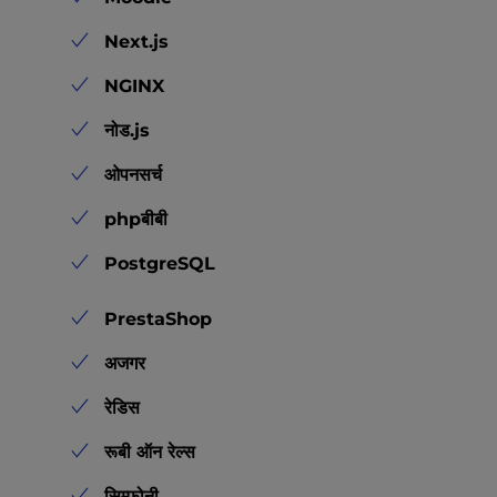
Next.js
NGINX
नोड.js
ओपनसर्च
phpबीबी
PostgreSQL
PrestaShop
अजगर
रेडिस
रूबी ऑन रेल्स
सिम्फोनी