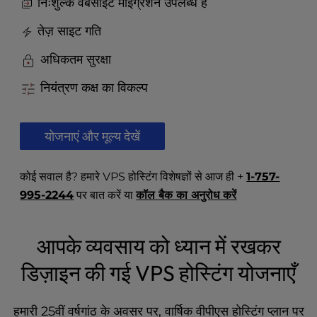
t
निःशुल्क वेबसाइट माइग्रेशन उपलब्ध है
e
तेज़ साइट गति
i
n
अधिकतम सुरक्षा
c
l
नियंत्रण कक्ष का विकल्प
u
d
e
योजनाएं और मूल्य देखें
s
a
n
कोई सवाल है? हमारे VPS होस्टिंग विशेषज्ञों से आज ही +
1-757-
a
995-2244
पर बात करें या
कॉल बैक का अनुरोध करें
c
c
e
आपके व्यवसाय को ध्यान में रखकर
s
s
डिज़ाइन की गई VPS होस्टिंग योजनाएँ
i
b
हमारी 25वीं वर्षगांठ के अवसर पर, वार्षिक वीपीएस होस्टिंग प्लान पर
i