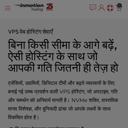
P
सामग्री
e
0
l
a
में
e
d
जाएं
e
a
r
s
VPS वेब होस्टिंग सेवाएँ
s
e
बिना किसी सीमा के आगे बढ़ें,
n
o
ऐसी होस्टिंग के साथ जो
t
e
आपकी गति जितनी ही तेज़ हो
:
T
h
एजेंसियों, उद्यमियों, डिजिटल टीमों और बढ़ते व्यवसायों के लिए
i
s
बनाई गई उच्च-प्रदर्शन वाली VPS होस्टिंग, जो अपटाइम, गति
w
और समर्थन को अनिवार्य मानती है। NVMe शक्ति, वास्तविक
e
मानव विशेषज्ञ, और बुनियादी ढांचा जो आपके लक्ष्यों के साथ
b
s
विकसित होता है।
i