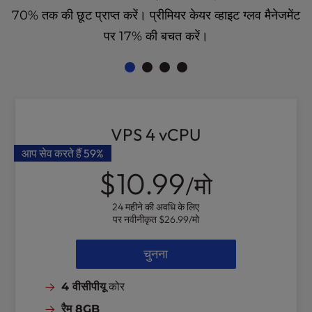
l
70% तक की छूट प्राप्त करें। प्रीमियर केयर व्हाइट ग्लव मैनेजमेंट
i
पर 17% की बचत करें।
t
y
s
y
s
t
VPS 4 vCPU
e
m
आप सेव करते हैं
59%
.
$10.99
/मो
24 महीने की अवधि के लिए
पर नवीनीकृत
$26.99
/मो
चुनना
4 वीसीपीयू
कोर
रैम 8GB