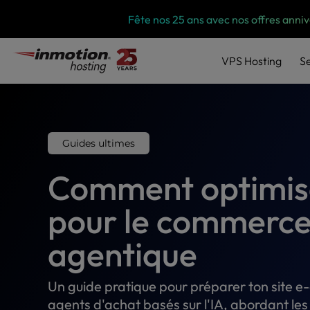
P
Skip
Fête nos 25 ans avec nos offres anni
l
to
e
content
a
VPS
Hosting
S
s
e
n
o
t
Guides ultimes
e
:
Comment optimise
T
h
i
pour le commerc
s
w
agentique
e
b
s
Un guide pratique pour préparer ton site e
i
agents d'achat basés sur l'IA, abordant les 