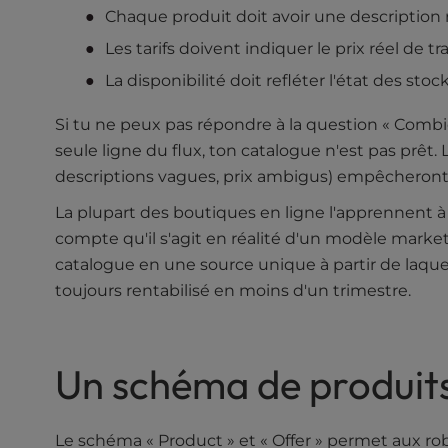
Chaque produit doit avoir une description 
e
s
Les tarifs doivent indiquer le prix réel de tr
s
La disponibilité doit refléter l'état des st
C
o
Si tu ne peux pas répondre à la question « Combi
n
seule ligne du flux, ton catalogue n'est pas p
t
r
descriptions vagues, prix ambigus) empêcheron
o
La plupart des boutiques en ligne l'apprennent à 
l
compte qu'il s'agit en réalité d'un modèle marketi
-
F
catalogue en une source unique à partir de laquel
1
toujours rentabilisé en moins d'un trimestre.
0
t
o
Un schéma de produits 
o
p
e
n
Le schéma « Product » et « Offer » permet aux ro