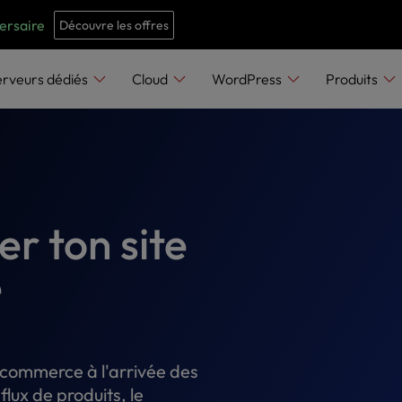
e
n
versaire
Découvre les offres
r
e
erveurs dédiés
Cloud
WordPress
Produits
a
d
e
r
s
r ton site
e
-commerce à l'arrivée des
flux de produits, le