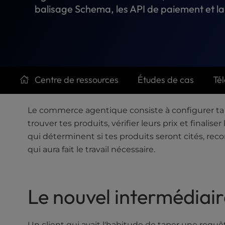
t
balisage Schema, les API de paiement et la 
e
i
n
c
l
u
d
Centre de ressources
Études de cas
Té
e
s
Le commerce agentique consiste à configurer ta 
a
n
trouver tes produits, vérifier leurs prix et finali
a
qui déterminent si tes produits seront cités, rec
c
qui aura fait le travail nécessaire.
c
e
s
Le nouvel intermédiaire
s
i
b
i
Un client qui avait l'habitude de taper une req