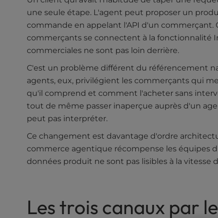
l
une seule étape. L'agent peut proposer un produit
i
commande en appelant l'API d'un commerçant. 
t
commerçants se connectent à la fonctionnalité I
y
commerciales ne sont pas loin derrière.
s
y
C'est un problème différent du référencement nat
s
agents, eux, privilégient les commerçants qui met
t
qu'il comprend et comment l'acheter sans inter
e
m
tout de même passer inaperçue auprès d'un agent 
.
peut pas interpréter.
P
Ce changement est davantage d'ordre architectur
r
e
commerce agentique récompense les équipes d'in
s
données produit ne sont pas lisibles à la vitesse d
s
C
o
Les trois canaux par l
n
t