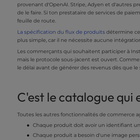
u
provenant d'OpenAI. Stripe, Adyen et d'autres pre
s
de le faire. Si ton prestataire de services de pa
i
feuille de route.
n
g
La spécification du flux de produits
détermine ce q
a
plus simple, car il ne nécessite aucune intégrati
s
c
Les commerçants qui souhaitent participer à Ins
r
mais le protocole sous-jacent est ouvert. Comme
e
le délai avant de générer des revenus dès que le s
e
n
r
e
C'est le catalogue qui 
a
d
e
Toutes les autres fonctionnalités de commerce a
r
Chaque produit doit avoir un identifiant 
;
P
Chaque produit a besoin d'une image perso
r