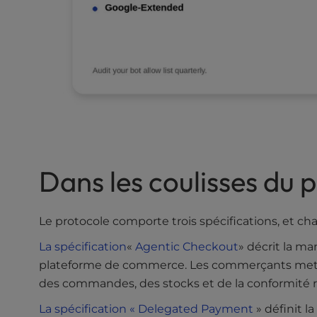
a
l
d
i
s
a
b
i
l
i
t
Dans les coulisses du
i
e
s
Le protocole comporte trois spécifications, et ch
w
h
La spécification
«
Agentic Checkout
» décrit la m
o
plateforme de commerce. Les commerçants metten
a
des commandes, des stocks et de la conformité r
r
e
La spécification « Delegated Payment
» définit l