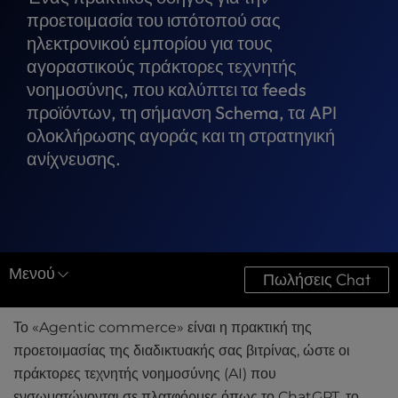
t
προετοιμασία του ιστότοπού σας
e
ηλεκτρονικού εμπορίου για τους
i
n
αγοραστικούς πράκτορες τεχνητής
c
νοημοσύνης, που καλύπτει τα feeds
l
προϊόντων, τη σήμανση Schema, τα API
u
ολοκλήρωσης αγοράς και τη στρατηγική
d
ανίχνευσης.
e
s
a
n
a
c
Μενού
c
Πωλήσεις Chat
e
Κέντρο πόρων
s
Το «Agentic commerce» είναι η πρακτική της
s
Μελέτες περιπτώσεων
προετοιμασίας της διαδικτυακής σας βιτρίνας, ώστε οι
i
b
πράκτορες τεχνητής νοημοσύνης (AI) που
Λήψεις
i
ενσωματώνονται σε πλατφόρμες όπως το ChatGPT, το