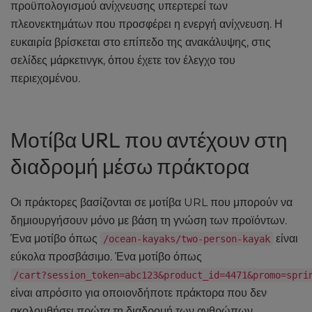
προϋπολογισμού ανίχνευσης υπερτερεί των
πλεονεκτημάτων που προσφέρει η ενεργή ανίχνευση. Η
ευκαιρία βρίσκεται στο επίπεδο της ανακάλυψης, στις
σελίδες μάρκετινγκ, όπου έχετε τον έλεγχο του
περιεχομένου.
Μοτίβα URL που αντέχουν στη
διαδρομή μέσω πράκτορα
Οι πράκτορες βασίζονται σε μοτίβα URL που μπορούν να
δημιουργήσουν μόνο με βάση τη γνώση των προϊόντων.
Ένα μοτίβο όπως
είναι
/ocean-kayaks/two-person-kayak
εύκολα προσβάσιμο. Ένα μοτίβο όπως
/cart?session_token=abc123&product_id=4471&promo=spri
είναι απρόσιτο για οποιονδήποτε πράκτορα που δεν
ακολουθήσει πρώτα τη διαδρομή των ανθρώπων.