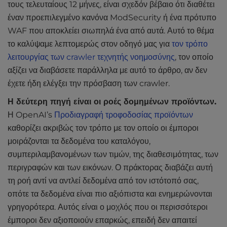
τους τελευταίους 12 μήνες, είναι σχεδόν βέβαιο ότι διαθέτει
έναν προεπιλεγμένο κανόνα ModSecurity ή ένα πρότυπο
WAF που αποκλείει σιωπηλά ένα από αυτά.
Αυτό το θέμα
το καλύψαμε λεπτομερώς στον οδηγό μας για
τον τρόπο
λειτουργίας των crawler τεχνητής νοημοσύνης
, τον οποίο
αξίζει να διαβάσετε παράλληλα με αυτό το άρθρο, αν δεν
έχετε ήδη ελέγξει την πρόσβαση των crawler.
Η δεύτερη πηγή είναι οι ροές δομημένων προϊόντων.
Η OpenAI’s
Προδιαγραφή τροφοδοσίας προϊόντων
καθορίζει ακριβώς τον τρόπο με τον οποίο οι έμποροι
μοιράζονται τα δεδομένα του καταλόγου,
συμπεριλαμβανομένων των τιμών, της διαθεσιμότητας, των
περιγραφών και των εικόνων. Ο πράκτορας διαβάζει αυτή
τη ροή αντί να αντλεί δεδομένα από τον ιστότοπό σας,
οπότε τα δεδομένα είναι πιο αξιόπιστα και ενημερώνονται
γρηγορότερα. Αυτός είναι ο μοχλός που οι περισσότεροι
έμποροι δεν αξιοποιούν επαρκώς, επειδή δεν απαιτεί