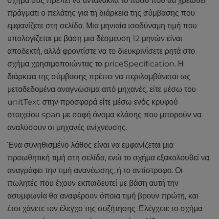
σχήμα σας πρέπει να αντανακλά το ποσό που θα χρεωθεί
πράγματι ο πελάτης για τη διάρκεια της σύμβασης που
εμφανίζετε στη σελίδα. Μια μηνιαία ισοδύναμη τιμή που
υπολογίζεται με βάση μια δέσμευση 12 μηνών είναι
αποδεκτή, αλλά φροντίστε να το διευκρινίσετε ρητά στο
σχήμα χρησιμοποιώντας το priceSpecification. Η
διάρκεια της σύμβασης πρέπει να περιλαμβάνεται ως
μεταδεδομένα αναγνώσιμα από μηχανές, είτε μέσω του
unitText στην προσφορά είτε μέσω ενός κρυφού
στοιχείου span με σαφή όνομα κλάσης που μπορούν να
αναλύσουν οι μηχανές ανίχνευσης.
Ένα συνηθισμένο λάθος είναι να εμφανίζεται μια
προωθητική τιμή στη σελίδα, ενώ το σχήμα εξακολουθεί να
αναγράφει την τιμή ανανέωσης, ή το αντίστροφο. Οι
πωλητές που έχουν εκπαιδευτεί με βάση αυτή την
ασυμφωνία θα αναφέρουν όποια τιμή βρουν πρώτη, και
έτσι χάνετε τον έλεγχο της συζήτησης. Ελέγχετε το σχήμα