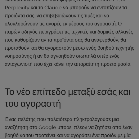
l
Απόλυτοι οδηγοί
Perplexity και το Claude να μπορούν να εντοπίζουν τα
i
προϊόντα σας, να επιβεβαιώνουν τις τιμές και να
t
Βίντεο
ολοκληρώνουν τις αγορές εκ μέρους του αγοραστή. Ο
y
παρών οδηγός περιγράφει τις τεχνικές και δομικές αλλαγές
Εργαλεία
s
y
που καθορίζουν αν τα προϊόντα σας θα αναφερθούν, θα
s
προταθούν και θα αγοραστούν μέσω ενός βοηθού τεχνητής
t
νοημοσύνης ή αν θα αγνοηθούν σιωπηλά υπέρ ενός
e
ανταγωνιστή που έχει κάνει την απαραίτητη προετοιμασία.
m
.
Το νέο επίπεδο μεταξύ εσάς και
του αγοραστή
Ένας πελάτης που παλαιότερα πληκτρολογούσε μια
αναζήτηση στο Google μπορεί πλέον να ζητήσει από έναν
βοηθό να του προτείνει και να αγοράσει ένα προϊόν με μία