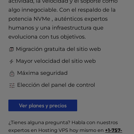
actividad, la velocidad y el soporte como
t
e
algo innegociable. Con el respaldo de la
i
potencia NVMe , auténticos expertos
n
c
humanos y una infraestructura que
l
evoluciona con tus objetivos.
u
d
Migración gratuita del sitio web
e
s
Mayor velocidad del sitio web
a
Máxima seguridad
n
a
Elección del panel de control
c
c
e
Ver planes y precios
s
s
i
¿Tienes alguna pregunta? Habla con nuestros
b
expertos en Hosting VPS hoy mismo en
+1-757-
i