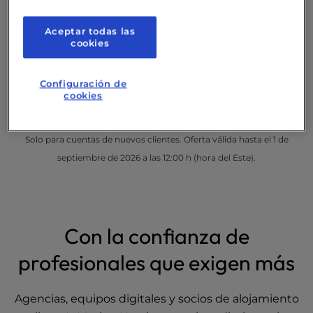
Asistencia humana experta
24/7
Aceptar todas las
99,99 %
de tiempo de actividad
cookies
garantizado
Migración
gratuita
Configuración de
cookies
Solo para cuentas de nuevos clientes. Oferta válida hasta el 1 de
septiembre de 2026 a las 12:00 h (hora del Este).
Con la confianza de
profesionales que exigen más
Agencias, equipos digitales y socios de alojamiento