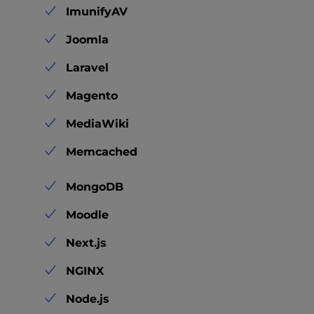
ImunifyAV
Joomla
Laravel
Magento
MediaWiki
Memcached
MongoDB
Moodle
Next.js
NGINX
Node.js