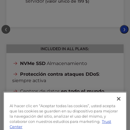
servidor
(valor único de 199 $)
❮
❯
INCLUDED IN ALL PLANS:
NVMe SSD
Almacenamiento
Protección contra ataques DDoS
:
siempre activa
Centros de datos
en todo el mundo
Velocidad de red
de 1 Gbps
Al hacer clic en “Aceptar todas las cookies”, usted acepta
que las cookies se guarden en su dispositivo para mejorar
Acceso
completo de root
la navegación del sitio, analizar el uso del mismo, y
colaborar con nuestros estudios para marketing.
Trust
Direcciones IP
dedicadas
Center