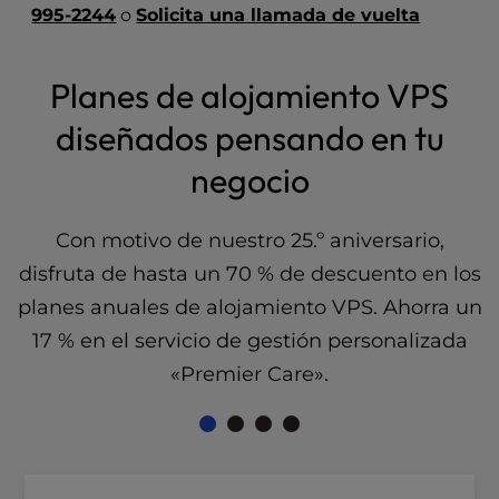
995-2244
o
Solicita una llamada de vuelta
l
i
t
Planes de alojamiento VPS
y
s
diseñados pensando en tu
y
s
negocio
t
e
m
Con motivo de nuestro 25.º aniversario,
.
disfruta de hasta un 70 % de descuento en los
planes anuales de alojamiento VPS. Ahorra un
17 % en el servicio de gestión personalizada
«Premier Care».