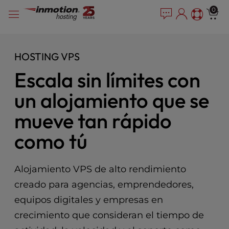
P
Saltar
e
0
l
a
al
e
d
contenido
e
a
r
s
HOSTING VPS
s
e
Escala sin límites con
n
o
un alojamiento que se
t
e
mueve tan rápido
:
T
como tú
h
i
s
Alojamiento VPS de alto rendimiento
w
creado para agencias, emprendedores,
e
b
equipos digitales y empresas en
s
crecimiento que consideran el tiempo de
i