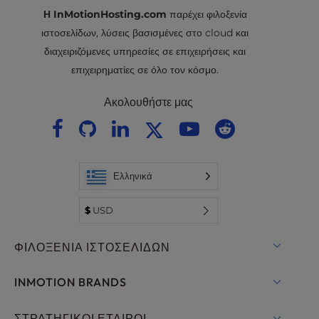
Η InMotionHosting.com
παρέχει φιλοξενία
ιστοσελίδων, λύσεις βασισμένες στο cloud και
διαχειριζόμενες υπηρεσίες σε επιχειρήσεις και
επιχειρηματίες σε όλο τον κόσμο.
Ακολουθήστε μας
Ελληνικά
$
USD
ΦΙΛΟΞΕΝΊΑ ΙΣΤΟΣΕΛΊΔΩΝ
Κοινόχρηστη φιλοξενία
INMOTION BRANDS
Φιλοξενία για WordPress
RamNode Cloud
ΣΤΡΑΤΗΓΙΚΟΊ ΕΤΑΊΡΟΙ