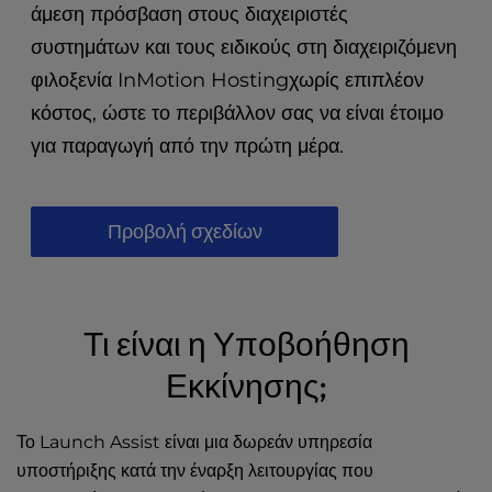
t
άμεση πρόσβαση στους διαχειριστές
e
συστημάτων και τους ειδικούς στη διαχειριζόμενη
i
n
φιλοξενία InMotion Hostingχωρίς επιπλέον
c
κόστος, ώστε το περιβάλλον σας να είναι έτοιμο
l
για παραγωγή από την πρώτη μέρα.
u
d
e
s
Προβολή σχεδίων
a
n
a
c
Τι είναι η Υποβοήθηση
c
e
Εκκίνησης;
s
s
i
Το Launch Assist είναι μια δωρεάν υπηρεσία
b
υποστήριξης κατά την έναρξη λειτουργίας που
i