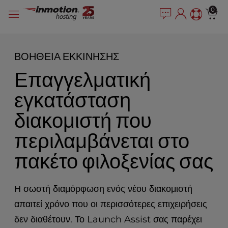
P
Μετάβαση
e
0
l
a
στο
e
d
περιεχόμενο
e
a
r
s
ΒΟΉΘΕΙΑ ΕΚΚΊΝΗΣΗΣ
s
e
Επαγγελματική
n
o
εγκατάσταση
t
e
διακομιστή που
:
T
περιλαμβάνεται στο
h
i
πακέτο φιλοξενίας σας
s
w
e
Η σωστή διαμόρφωση ενός νέου διακομιστή
b
απαιτεί χρόνο που οι περισσότερες επιχειρήσεις
s
i
δεν διαθέτουν. Το Launch Assist σας παρέχει