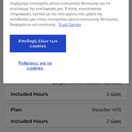
παρέχουμε λειτουργίες μέσων κοινωνικής δικτύωσης και να
4 ώρες
αναλύουμε την κυκλοφορία μας. Επίσης, κοινοποιούμε
πληροφορίες σχετικά με την από μέρους σας χρήση της
τοποθεσίας μας στους συνεργάτες μέσων κοινωνικής δικτύωσης,
Διαχειριζόμενοι Dedicated Servers
διαφημίσεων και ανάλυσης.
Trust Center
2 ώρες
Αποδοχή όλων των
cookies
Διαχειριζόμενο VPS
2 ώρες
Ρυθμίσεις για τα
cookies
UltraStack για WordPress UltraStack με
μνήμη RAMUltraStack και άνω)
2 ώρες
Reseller VPS
2 ώρες