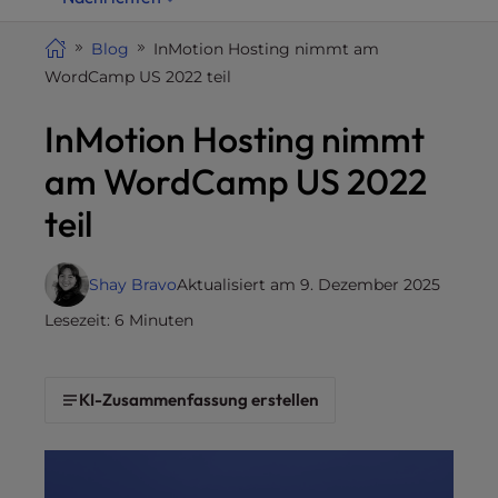
i
t
Blog
InMotion Hosting nimmt am
e
WordCamp US 2022 teil
i
InMotion Hosting nimmt
n
c
am WordCamp US 2022
l
u
teil
d
e
Shay Bravo
Aktualisiert am 9. Dezember 2025
s
a
Lesezeit: 6 Minuten
n
a
c
KI-Zusammenfassung erstellen
c
e
s