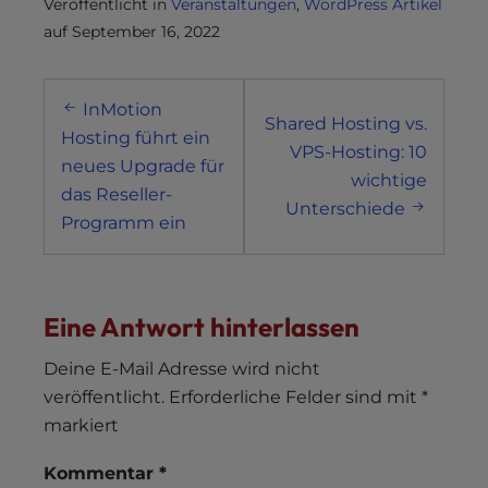
Veröffentlicht in
Veranstaltungen
,
WordPress Artikel
auf
September 16, 2022
Post
InMotion
navigation
Shared Hosting vs.
Hosting führt ein
VPS-Hosting: 10
neues Upgrade für
wichtige
das Reseller-
Unterschiede
Programm ein
Eine Antwort hinterlassen
Deine E-Mail Adresse wird nicht
veröffentlicht.
Erforderliche Felder sind mit
*
markiert
Kommentar
*