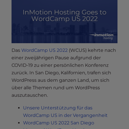
s
i
b
i
l
i
t
y
Das
WordCamp US 2022
(WCUS) kehrte nach
s
einer zweijährigen Pause aufgrund der
y
COVID-19 zu einer persönlichen Konferenz
s
zurück. In San Diego, Kalifornien, trafen sich
t
WordPress aus dem ganzen Land, um sich
e
über alle Themen rund um WordPress
m
auszutauschen.
.
Unsere Unterstützung für das
WordCamp US in der Vergangenheit
WordCamp US 2022 San Diego