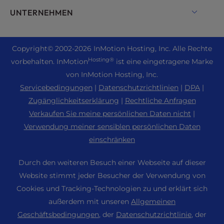
Drupal
Enterprise Hosting Lösungen
Live Chat
UNTERNEHMEN
Professionelle E-Mail
eCommerce Hosting
Verwaltete Private Cloud
+1 757 416 6575
Website Dienste
Über uns
Joomla Hosting
Reseller Hosting
+44 2045 763722
Copyright
© 2002-2026
InMotion Hosting, Inc.
Alle Rechte
WordPress Website Builder
Standorte der Rechenzentren
Laravel Hosting
Hosting®
vorbehalten. InMotion
ist eine eingetragene Marke
Reseller VPS
Premier-Support
WebPro Dashboard
Rechenzentrum Los Angeles
von InMotion Hosting, Inc.
Linux-Hosting
Preisgestaltung
Support Center
Servicebedingungen
|
Datenschutzrichtlinien
|
DPA
|
Rechenzentrum Ashburn
Magento Hosting
Ressourcen
Zugänglichkeitserklärung
|
Rechtliche Anfragen
Rechenzentrum Amsterdam
Minecraft Server Hosting
Verkaufen Sie meine persönlichen Daten nicht
|
Unterstützung der Gemeinschaft
Presse
Verwendung meiner sensiblen persönlichen Daten
PHP-Hosting
WordPress Tutorials
einschränken
Karriere
PrestaShop Hosting
InMotion Lösungen
Blog
Durch den weiteren Besuch einer Webseite auf dieser
Ubuntu Hosting
Managed Hosting
Website stimmt jeder Besucher der Verwendung von
Partnerprogramm
WordPress
Cookies und Tracking-Technologien zu und erklärt sich
Website-Migrationen
Agenturpartner-Programm
WooCommerce
außerdem mit unseren
Allgemeinen
Kontakt
Geschäftsbedingungen
, der
Datenschutzrichtlinie
, der
Freundschaftswerbung