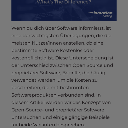
s
i
b
i
Wenn du dich über Software informierst, ist
l
i
eine der wichtigsten Überlegungen, die die
t
meisten Nutzer/innen anstellen, ob eine
y
bestimmte Software kostenlos oder
s
kostenpflichtig ist. Diese Unterscheidung ist
y
der Unterschied zwischen Open Source und
s
proprietärer Software, Begriffe, die häufig
t
verwendet werden, um die Kosten zu
e
beschreiben, die mit bestimmten
m
Softwareprodukten verbunden sind. In
.
diesem Artikel werden wir das Konzept von
Open-Source- und proprietärer Software
untersuchen und einige gängige Beispiele
für beide Varianten besprechen.