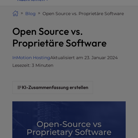
i
t
Blog
Open Source vs. Proprietäre Software
e
Open Source vs.
i
n
Proprietäre Software
c
l
u
InMotion Hosting
Aktualisiert am 23. Januar 2024
d
Lesezeit: 3 Minuten
e
s
a
KI-Zusammenfassung erstellen
n
a
c
c
e
s