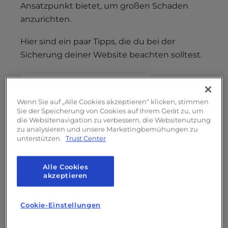
Ansatzpunkt bietet, um großen Schaden
anzurichten.
Hier sind ein paar Tipps, die du bei der
Sicherung deiner Website beachten solltest.
Inhaltsverzeichnis
Wenn Sie auf „Alle Cookies akzeptieren“ klicken, stimmen
Sie der Speicherung von Cookies auf Ihrem Gerät zu, um
SSL-Zertifikat
die Websitenavigation zu verbessern, die Websitenutzung
Update
zu analysieren und unsere Marketingbemühungen zu
unterstützen.
Trust Center
CDN
Audits
Alle Cookies
akzeptieren
SSL-Zertifikat
Cookie-Einstellungen
Eine der ersten (und wichtigsten)