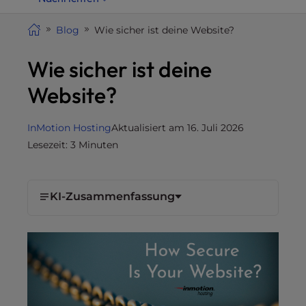
i
t
Blog
Wie sicher ist deine Website?
e
Wie sicher ist deine
i
n
Website?
c
l
u
InMotion Hosting
Aktualisiert am 16. Juli 2026
d
Lesezeit: 3 Minuten
e
s
a
KI-Zusammenfassung
n
a
c
c
e
s