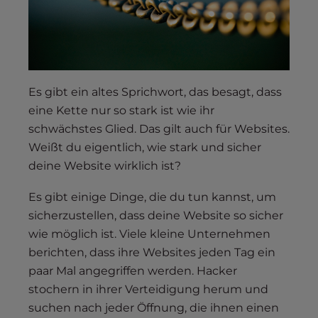
s
i
b
i
l
i
Es gibt ein altes Sprichwort, das besagt, dass
t
eine Kette nur so stark ist wie ihr
y
schwächstes Glied. Das gilt auch für Websites.
s
Weißt du eigentlich, wie stark und sicher
y
deine Website wirklich ist?
s
t
Es gibt einige Dinge, die du tun kannst, um
e
sicherzustellen, dass deine Website so sicher
m
wie möglich ist. Viele kleine Unternehmen
.
berichten, dass ihre Websites jeden Tag ein
paar Mal angegriffen werden. Hacker
stochern in ihrer Verteidigung herum und
suchen nach jeder Öffnung, die ihnen einen