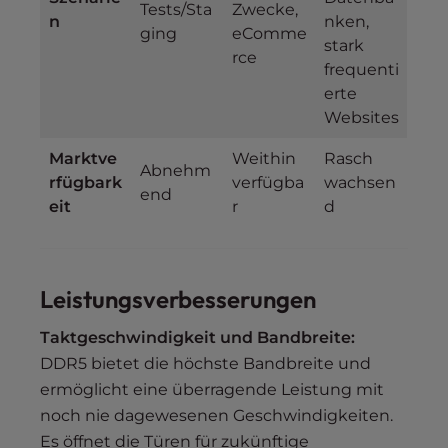
Tests/Sta
Zwecke,
n
nken,
ging
eComme
stark
rce
frequenti
erte
Websites
Marktve
Weithin
Rasch
Abnehm
rfügbark
verfügba
wachsen
end
eit
r
d
Leistungsverbesserungen
Taktgeschwindigkeit und Bandbreite:
DDR5 bietet die höchste Bandbreite und
ermöglicht eine überragende Leistung mit
noch nie dagewesenen Geschwindigkeiten.
Es öffnet die Türen für zukünftige