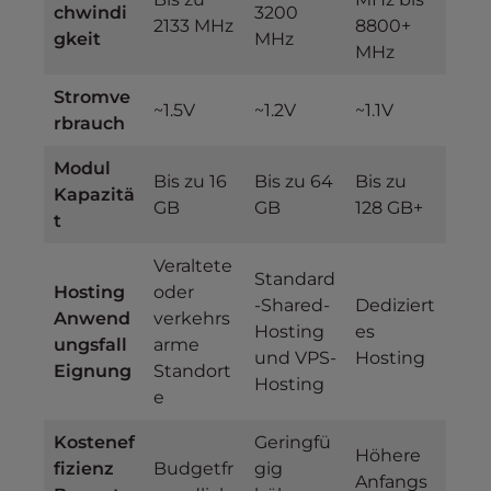
chwindi
3200
2133 MHz
8800+
gkeit
MHz
MHz
Stromve
~1.5V
~1.2V
~1.1V
rbrauch
Modul
Bis zu 16
Bis zu 64
Bis zu
Kapazitä
GB
GB
128 GB+
t
Veraltete
Standard
Hosting
oder
-Shared-
Dediziert
Anwend
verkehrs
Hosting
es
ungsfall
arme
und VPS-
Hosting
Eignung
Standort
Hosting
e
Kostenef
Geringfü
Höhere
fizienz
Budgetfr
gig
Anfangs