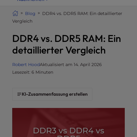
i
t
Blog
DDR4 vs. DDR5 RAM: Ein detaillierter
e
Vergleich
i
DDR4 vs. DDR5 RAM: Ein
n
c
detaillierter Vergleich
l
u
d
Robert Hood
Aktualisiert am 14. April 2026
e
Lesezeit: 6 Minuten
s
a
n
KI-Zusammenfassung erstellen
a
c
c
e
s