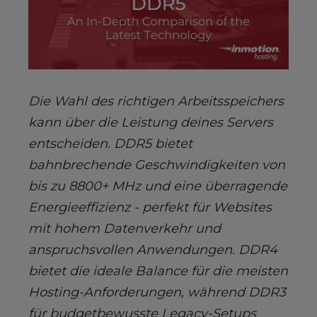
s
i
b
i
l
i
Die Wahl des richtigen Arbeitsspeichers
t
y
kann über die Leistung deines Servers
s
entscheiden. DDR5 bietet
y
bahnbrechende Geschwindigkeiten von
s
bis zu 8800+ MHz und eine überragende
t
e
Energieeffizienz - perfekt für Websites
m
mit hohem Datenverkehr und
.
anspruchsvollen Anwendungen. DDR4
bietet die ideale Balance für die meisten
Hosting-Anforderungen, während DDR3
für budgetbewusste Legacy-Setups