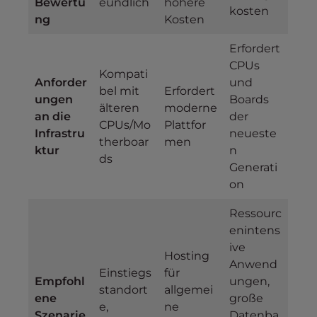
Bewertu
eundlich
höhere
kosten
ng
Kosten
Erfordert
CPUs
Kompati
Anforder
und
bel mit
Erfordert
ungen
Boards
älteren
moderne
an die
der
CPUs/Mo
Plattfor
Infrastru
neueste
therboar
men
ktur
n
ds
Generati
on
Ressourc
enintens
ive
Hosting
Anwend
Einstiegs
für
Empfohl
ungen,
standort
allgemei
ene
große
e,
ne
Szenarie
Datenba