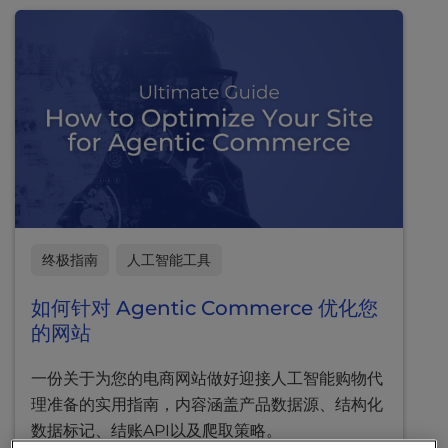
t
资源中心
e
案例研究
i
n
下载
c
l
终极指南
u
d
视频
e
s
工具
a
n
终极指南
人工智能工具
a
c
如何针对 Agentic Commerce 优化您
c
的网站
e
s
s
一份关于为您的电商网站做好迎接人工智能购物代
i
理准备的实用指南，内容涵盖产品数据源、结构化
b
数据标记、结账API以及爬取策略。
i