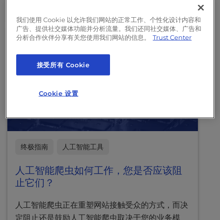
l
更多信息
i
我们使用 Cookie 以允许我们网站的正常工作、个性化设计内容和
广告、提供社交媒体功能并分析流量。我们还同社交媒体、广告和
t
分析合作伙伴分享有关您使用我们网站的信息。
Trust Center
y
s
y
接受所有 Cookie
s
t
Cookie 设置
e
m
.
终极指南
人工智能工具
人工智能爬虫如何工作，您是否应该阻
止它们？
人工智能爬虫正在重塑网站接触受众的方式，而决
定阻止还是鼓励人工智能爬虫取决于您的业务模