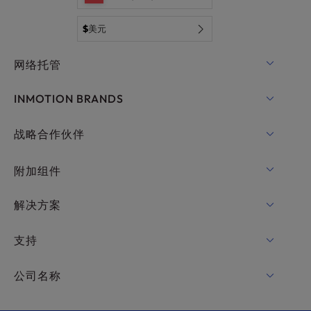
$
美元
网络托管
共享主机
INMOTION BRANDS
WordPress托管
RamNode 云
战略合作伙伴
WordPress托管
InMotion Cloud
OpenMetal 云计算 IaaS
附加组件
适用于WordPress的UltraStack ONE
VPS 托管
域名
解决方案
专用服务器托管
Backup Manager
cPanel 托管
支持
裸机服务器
Monarx Security
Drupal 托管
企业托管解决方案
在线聊天
公司名称
专业电子邮件
电子商务托管
托管私有云
+1 757 416 6575
网站服务
关于我们