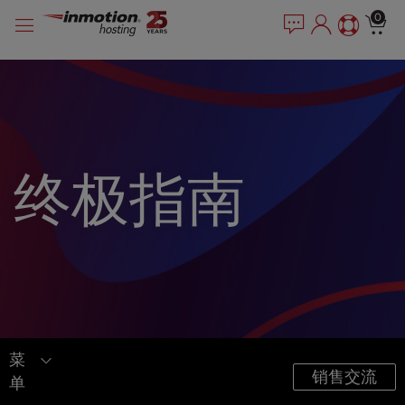
P
跳
e
0
l
a
至
e
d
内
e
a
容
r
s
s
e
n
o
t
终极指南
e
:
T
h
i
s
w
e
b
菜
s
销售交流
单
i