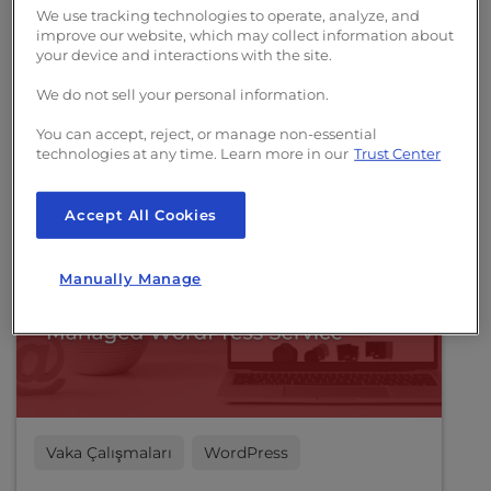
We use tracking technologies to operate, analyze, and
l
Daha iyi sıralama için web sitenizi nasıl etkili
improve our website, which may collect information about
i
bir şekilde taşıyacağınızı öğrenin. SEO
your device and interactions with the site.
t
performansınızı artıran barındırma
y
We do not sell your personal information.
seçeneklerini keşfedin.
s
You can accept, reject, or manage non-essential
y
Daha fazla bilgi edinin
technologies at any time. Learn more in our
Trust Center
s
t
e
Accept All Cookies
m
.
Manually Manage
Vaka Çalışmaları
WordPress