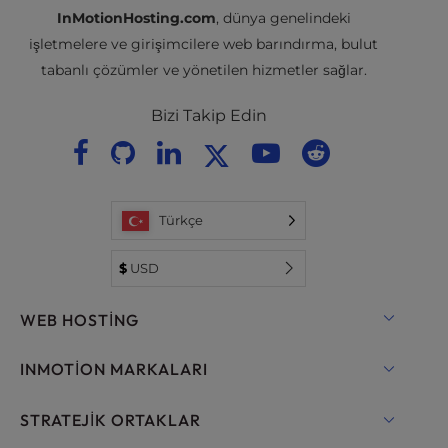
InMotionHosting.com
, dünya genelindeki
işletmelere ve girişimcilere web barındırma, bulut
tabanlı çözümler ve yönetilen hizmetler sağlar.
Bizi Takip Edin
Türkçe
$
USD
WEB HOSTING
Paylaşımlı Barındırma
INMOTION MARKALARI
WordPress için Hosting
RamNode Bulut
STRATEJIK ORTAKLAR
WordPress için Yönetilen Barındırma