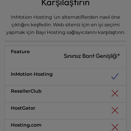
Karşılaştırın
l
i
InMotion Hosting 'un alternatiflerden nasıl öne
t
y
çıktığını keşfedin. Web siteniz için en iyi seçimi
s
yapmak için Bayi Hosting sağlayıcılarını karşılaştırın.
y
s
t
Sınırsız Bant Genişliği*
e
m
.