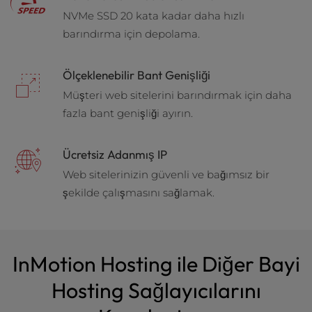
t
Paylaşılan
NVMe SSD 20 kata kadar daha hızlı
e
i
barındırma için depolama.
WordPress
n
c
Bayi
Ölçeklenebilir Bant Genişliği
l
VPS
u
Müşteri web sitelerini barındırmak için daha
d
fazla bant genişliği ayırın.
Adanmış
e
s
Ücretsiz Adanmış IP
a
n
Web sitelerinizin güvenli ve bağımsız bir
a
şekilde çalışmasını sağlamak.
c
c
e
s
InMotion Hosting ile Diğer Bayi
s
i
Hosting Sağlayıcılarını
b
i