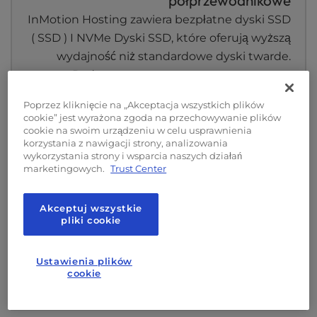
półprzewodnikowe
InMotion Hosting zawiera bezpłatne dyski SSD
( SSD ) I NVMe Dyski SSD, które oferują wyższą
wydajność niż standardowe dyski twarde.
Podczas naszego wewnętrznego testu
porównawczego odkryliśmy, że dyski SSD są
Poprzez kliknięcie na „Akceptacja wszystkich plików
około 20 razy szybsze niż nasze dyski SAS 15K.
cookie” jest wyrażona zgoda na przechowywanie plików
Nasze dyski SSD obejmują również funkcje
cookie na swoim urządzeniu w celu usprawnienia
korzystania z nawigacji strony, analizowania
RAID 6 – wyższy poziom ochrony przed utratą
wykorzystania strony i wsparcia naszych działań
danych. Dzięki temu poziomowi wydajności
marketingowych.
Trust Center
Twoja treść jest dostarczana odwiedzającym
szybciej.
Akceptuj wszystkie
pliki cookie
Ustawienia plików
cookie