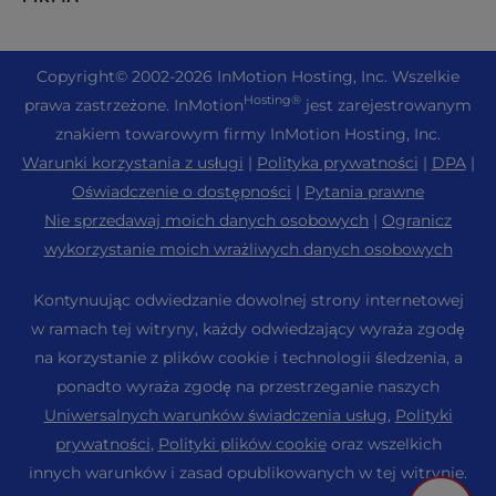
Hosting eCommerce
Zarządzana chmura prywatna
+1 757 416 6575
Usługi internetowe
O nas
Joomla Hosting
Hosting dla sprzedawców
+44 2045 763722
Copyright
© 2002-2026
InMotion Hosting, Inc.
Wszelkie
WordPress Kreator stron internetowych
Lokalizacje centrów danych
Laravel Hosting
Hosting®
prawa zastrzeżone. InMotion
jest zarejestrowanym
Reseller VPS
Wsparcie Premier
Pulpit nawigacyjny WebPro
Centrum danych w Los Angeles
znakiem towarowym firmy InMotion Hosting, Inc.
Hosting Linux
Wycena
Centrum wsparcia
Warunki korzystania z usługi
|
Polityka prywatności
|
DPA
|
Centrum danych Ashburn
Magento Hosting
Zasoby
Oświadczenie o dostępności
|
Pytania prawne
Centrum danych w Amsterdamie
Hosting serwerów Minecraft
Nie sprzedawaj moich danych osobowych
|
Ogranicz
Wsparcie społeczności
Prasa
wykorzystanie moich wrażliwych danych osobowych
Hosting PHP
WordPress Samouczki
Kariera
PrestaShop Hosting
Kontynuując odwiedzanie dowolnej strony internetowej
InMotion Solutions
Blog
w ramach tej witryny, każdy odwiedzający wyraża zgodę
Hosting Ubuntu
Hosting zarządzany
na korzystanie z plików cookie i technologii śledzenia, a
Program partnerski
WordPress
ponadto wyraża zgodę na przestrzeganie naszych
Migracje stron internetowych
Program partnerski dla agencji
WooCommerce
Uniwersalnych warunków świadczenia usług
,
Polityki
Skontaktuj się z nami
prywatności
,
Polityki plików cookie
oraz wszelkich
Poleć znajomego
innych warunków i zasad opublikowanych w tej witrynie.
Mapa strony