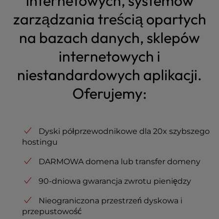
internetowych, systemów
t
e
zarządzania treścią opartych
i
na bazach danych, sklepów
n
c
internetowych i
l
u
niestandardowych aplikacji.
d
e
Oferujemy:
s
a
n
a
Dyski półprzewodnikowe dla 20x szybszego
c
hostingu
c
DARMOWA domena lub transfer domeny
e
s
90-dniowa gwarancja zwrotu pieniędzy
s
i
Nieograniczona przestrzeń dyskowa i
b
przepustowość
i