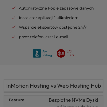
l
Automatyczne kopie zapasowe danych
i
t
Instalator aplikacji 1 kliknięciem
y
s
Wsparcie ekspertów dostępne 24/7
y
s
przez telefon, czat i e-mail
t
e
m
.
InMotion Hosting vs Web Hosting Hub
Bezpłatne NVMe Dyski