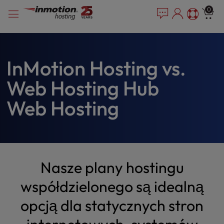
P
Przejdź
e
0
l
a
do
e
d
treści
e
a
r
s
s
e
InMotion Hosting vs.
n
Web Hosting Hub
o
t
Web Hosting
e
:
T
h
i
s
Nasze plany hostingu
w
e
współdzielonego są idealną
b
opcją dla statycznych stron
s
i