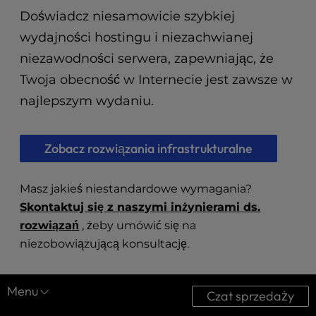
t
Doświadcz niesamowicie szybkiej
e
i
wydajności hostingu i niezachwianej
n
niezawodności serwera, zapewniając, że
c
Twoja obecność w Internecie jest zawsze w
l
u
najlepszym wydaniu.
d
e
s
Zobacz rozwiązania infrastrukturalne
a
n
a
Masz jakieś niestandardowe wymagania?
c
Skontaktuj się z naszymi inżynierami ds.
c
rozwiązań
, żeby umówić się na
e
niezobowiązującą konsultację.
s
s
i
Menu
Czat sprzedaży
b
i