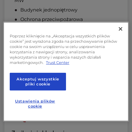
MW
Budynek jednopiętrowy
Ochrona przeciwpożarowa
Rozprzestrzenianie laserowego
wykrywania dymu za pomocą
Poprzez kliknięcie na „Akceptacja wszystkich plików
fotoelektronicznego systemu
cookie” jest wyrażona zgoda na przechowywanie plików
cookie na swoim urządzeniu w celu usprawnienia
wczesnego ostrzegania
korzystania z nawigacji strony, analizowania
Podwójnie blokowany, wypełniony
wykorzystania strony i wsparcia naszych działań
marketingowych.
Trust Center
azotem system suchego gaszenia
pożaru
Akceptuj wszystkie
pliki cookie
Ustawienia plików
cookie