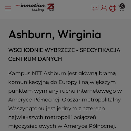
P
Przejdź
e
0
l
a
do
e
d
treści
e
a
r
s
Ashburn, Wirginia
s
e
n
o
WSCHODNIE WYBRZEŻE - SPECYFIKACJA
t
CENTRUM DANYCH
e
:
Kampus NTT Ashburn jest główną bramą
T
h
komunikacyjną do Europy i największym
i
punktem wymiany ruchu internetowego w
s
Ameryce Północnej. Obszar metropolitalny
w
e
Waszyngtonu jest jednym z czterech
b
największych metropolii połączeń
s
i
międzysieciowych w Ameryce Północnej.