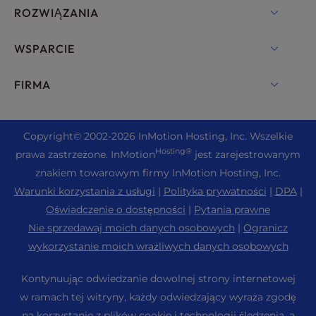
Hosting VPS
Nazwy domen
ROZWIĄZANIA
Hosting serwerów dedykowanych
Backup Manager
cPanel Hosting
WSPARCIE
Serwery typu bare metal
Monarx Security
Drupal Hosting
Rozwiązania hostingowe dla przedsiębiorstw
Czat na żywo
FIRMA
Profesjonalny e-mail
Hosting eCommerce
Zarządzana chmura prywatna
+1 757 416 6575
Usługi internetowe
O nas
Joomla Hosting
Hosting dla sprzedawców
+44 2045 763722
Copyright
© 2002-2026
InMotion Hosting, Inc.
Wszelkie
WordPress Kreator stron internetowych
Lokalizacje centrów danych
Laravel Hosting
Hosting®
prawa zastrzeżone. InMotion
jest zarejestrowanym
Reseller VPS
Wsparcie Premier
Pulpit nawigacyjny WebPro
Centrum danych w Los Angeles
znakiem towarowym firmy InMotion Hosting, Inc.
Hosting Linux
Wycena
Centrum wsparcia
Warunki korzystania z usługi
|
Polityka prywatności
|
DPA
|
Centrum danych Ashburn
Magento Hosting
Zasoby
Oświadczenie o dostępności
|
Pytania prawne
Centrum danych w Amsterdamie
Hosting serwerów Minecraft
Nie sprzedawaj moich danych osobowych
|
Ogranicz
Wsparcie społeczności
Prasa
wykorzystanie moich wrażliwych danych osobowych
Hosting PHP
WordPress Samouczki
Kariera
PrestaShop Hosting
Kontynuując odwiedzanie dowolnej strony internetowej
InMotion Solutions
Blog
w ramach tej witryny, każdy odwiedzający wyraża zgodę
Hosting Ubuntu
Hosting zarządzany
na korzystanie z plików cookie i technologii śledzenia, a