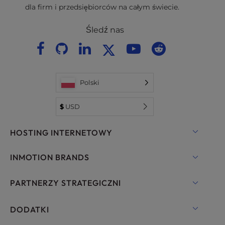
dla firm i przedsiębiorców na całym świecie.
Śledź nas
Polski
$
USD
HOSTING INTERNETOWY
Hosting współdzielony
INMOTION BRANDS
Hosting dla WordPress
RamNode Cloud
PARTNERZY STRATEGICZNI
Zarządzany hosting dla WordPress
InMotion Cloud
OpenMetal Cloud IaaS
DODATKI
UltraStack ONE dla WordPress