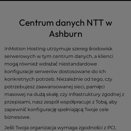
Centra danych
l
i
Zachodnie wybrzeże
t
Centrum danych NTT w
y
Wschodnie wybrzeże
s
Ashburn
y
Europa
s
InMotion Hosting utrzymuje szereg środowisk
Azja
t
e
serwerowych w tym centrum danych, a klienci
Operacje sieciowe
m
mogą również wdrażać niestandardowe
.
konfiguracje serwerów dostosowane do ich
konkretnych potrzeb. Niezależnie od tego, czy
potrzebujesz zaawansowanej sieci, pamięci
masowej na dużą skalę, czy infrastruktury zgodnej z
przepisami, nasz zespół współpracuje z Tobą, aby
zapewnić konfigurację spełniającą Twoje cele
biznesowe.
Jeśli Twoja organizacja wymaga zgodności z PCI,