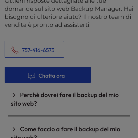
Ottieni risposte dettagliate alle tue
domande sul sito web Backup Manager. Hai
bisogno di ulteriore aiuto? Il nostro team di
vendita è pronto ad assisterti.
757-416-6575
Chatta ora
Perché dovrei fare il backup del mio
sito web?
I backup del sito web fungono da rete di
sicurezza per il tuo sito. Sono un elemento
Come faccio a fare il backup del mio
critico di sicurezza che può aiutarti a
sito web?