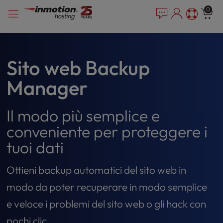
P
Vai
e
0
l
a
al
e
d
contenuto
e
a
r
s
s
e
Sito web Backup
n
Manager
o
t
e
Il modo più semplice e
:
T
conveniente per proteggere i
h
tuoi dati
i
s
Ottieni backup automatici del sito web in
w
e
modo da poter recuperare in modo semplice
b
e veloce i problemi del sito web o gli hack con
s
i
pochi clic.