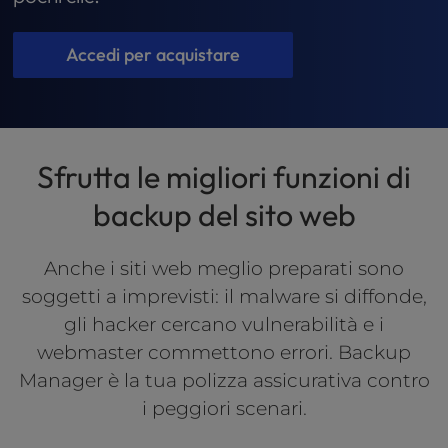
t
e
i
Accedi per acquistare
n
c
l
u
d
Sfrutta le migliori funzioni di
e
s
backup del sito web
a
n
Anche i siti web meglio preparati sono
a
c
soggetti a imprevisti: il malware si diffonde,
c
gli hacker cercano vulnerabilità e i
e
webmaster commettono errori. Backup
s
s
Manager è la tua polizza assicurativa contro
i
i peggiori scenari.
b
i