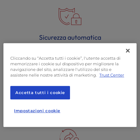
l
i
t
y
s
Sicurezza automatica
y
s
t
Sii sempre preparato agli imprevisti. Se il tuo sito
Cliccando su “Accetta tutti i cookie”, l'utente accetta di
e
memorizzare i cookie sul dispositivo per migliorare la
web è bersaglio di un attacco malware o
m
navigazione del sito, analizzare l'utilizzo del sito e
semplicemente si rompe a causa di
.
assistere nelle nostre attività di marketing.
Trust Center
aggiornamenti software, usa Backup Manager
per eseguire backup automatici giornalieri per
Accetta tutti i cookie
evitare di dover ricostruire il tuo sito o di tornare
a backup obsoleti.
Impostazioni cookie