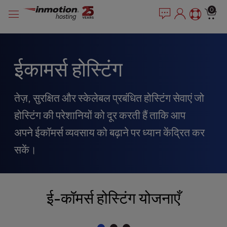
P
सामग्री
e
0
l
a
में
e
d
जाएं
e
a
r
s
s
e
ईकामर्स होस्टिंग
n
o
t
तेज़, सुरक्षित और स्केलेबल प्रबंधित होस्टिंग सेवाएं जो
e
होस्टिंग की परेशानियों को दूर करती हैं ताकि आप
:
T
अपने ईकॉमर्स व्यवसाय को बढ़ाने पर ध्यान केंद्रित कर
h
सकें।
i
s
w
e
ई-कॉमर्स होस्टिंग योजनाएँ
b
s
i