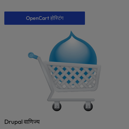
OpenCart होस्टिंग
Drupal वाणिज्‍य