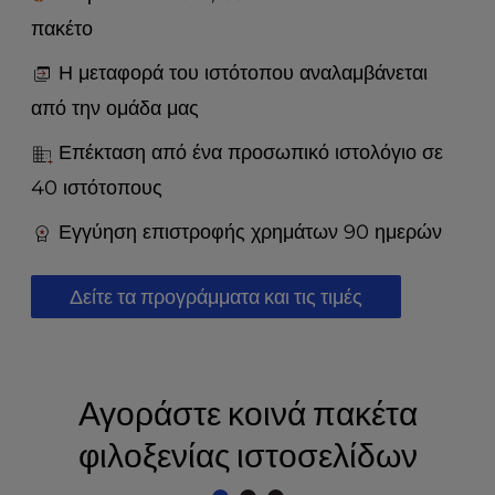
t
e
πακέτο
i
Η μεταφορά του ιστότοπου αναλαμβάνεται
n
c
από την ομάδα μας
l
u
Επέκταση από ένα προσωπικό ιστολόγιο σε
d
40 ιστότοπους
e
s
Εγγύηση επιστροφής χρημάτων 90 ημερών
a
n
a
Δείτε τα προγράμματα και τις τιμές
c
c
e
s
Αγοράστε κοινά πακέτα
s
i
φιλοξενίας ιστοσελίδων
b
i