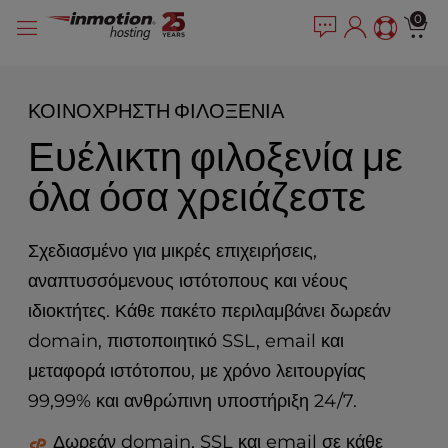
P
Μετάβαση
e
0
l
a
στο
e
d
περιεχόμενο
e
a
r
s
ΚΟΙΝΌΧΡΗΣΤΗ ΦΙΛΟΞΕΝΊΑ
s
e
Ευέλικτη φιλοξενία με
n
o
όλα όσα χρειάζεστε
t
e
:
Σχεδιασμένο για μικρές επιχειρήσεις,
T
h
αναπτυσσόμενους ιστότοπους και νέους
i
ιδιοκτήτες. Κάθε πακέτο περιλαμβάνει δωρεάν
s
domain, πιστοποιητικό SSL, email και
w
e
μεταφορά ιστότοπου, με χρόνο λειτουργίας
b
99,99% και ανθρώπινη υποστήριξη 24/7.
s
i
Δωρεάν domain, SSL και email σε κάθε