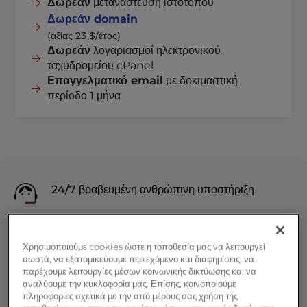
Δωρεάν
μετανάστευση ιστότοπου
Δωρεάν domain
(αξίας 23 $/έτος)
Δωρεάν
λογαριασμοί ηλεκτρονικού
ταχυδρομείου cPanel
Επαγγελματικό email
με δοκιμαστική
περίοδο 1 μήνα
24/7 βραβευμένη ανθρώπινη υποστήριξη
Εργαλεία cPanel φιλικά προς το χρήστη
Χρησιμοποιούμε cookies ώστε η τοποθεσία μας να λειτουργεί
σωστά, να εξατομικεύουμε περιεχόμενο και διαφημίσεις, να
παρέχουμε λειτουργίες μέσων κοινωνικής δικτύωσης και να
Εγγύηση επιστροφής χρημάτων 90 ημερών
αναλύουμε την κυκλοφορία μας. Επίσης, κοινοποιούμε
πληροφορίες σχετικά με την από μέρους σας χρήση της