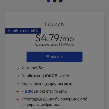
l
i
t
y
Launch
s
Αποθηκεύετε
68%
y
$4.79
/mo
s
t
Ανανεώνεται σε
$14.99
/mo
e
m
Επιλέξτε
.
2
Ιστοσελίδες
Αποθήκευση
100GB
NVMe
Εύρος ζώνης
χωρίς μετρητή
~
50K
επισκέπτες το μήνα
Υποστήριξη ζωντανής συνομιλίας από
χρήσιμους ανθρώπους