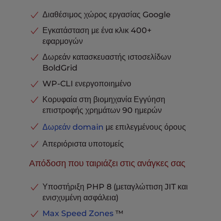
Έτοιμο για ηλεκτρονικό εμπόριο
Περιλαμβάνεται
vCPU
2
Διαθέσιμος χώρος εργασίας Google
Υποστήριξη επιπέδου Pro
Περιλαμβάνεται
RAM
4GB
Προηγμένη προσωρινή
Εγκατάσταση με ένα κλικ 400+
αποθήκευση δεδομένων
Περιλαμβάνεται
εφαρμογών
Αφιερωμένη διεύθυνση IP
Περιλαμβάνεται
Παρκαρισμένα domains
Απεριόριστα
Μετανάστευση ιστότοπου χωρίς
Δωρεάν κατασκευαστής ιστοσελίδων
χρόνο διακοπής
Διαθέσιμο
Βάσεις δεδομένων MySQL &
BoldGrid
PostgreSQL
Απεριόριστα
UltraStack Βελτιστοποιημένη
20X UltraStack
απόδοση
Ταχύτητα & επιδόσεις
Αποθήκευση email ανά
WP-CLI ενεργοποιημένο
εισερχόμενο
10 GB
Έτοιμο για ηλεκτρονικό εμπόριο
Περιλαμβάνεται
Κορυφαία στη βιομηχανία Εγγύηση
Υποστήριξη μέσω τηλεφώνου,
επιστροφής χρημάτων 90 ημερών
συνομιλίας και εισιτηρίων
Περιλαμβάνεται
Υποστήριξη επιπέδου Pro
Περιλαμβάνεται
Προηγμένη προσωρινή
Δωρεάν domain
με επιλεγμένους όρους
αποθήκευση δεδομένων
Περιλαμβάνεται
Απεριόριστα υποτομείς
Παρκαρισμένα domains
Απεριόριστα
Βάσεις δεδομένων MySQL &
Απόδοση που ταιριάζει στις ανάγκες σας
PostgreSQL
Απεριόριστα
Αποθήκευση email ανά
εισερχόμενο
20 GB
Υποστήριξη PHP 8 (μεταγλώττιση JIT και
Υποστήριξη μέσω τηλεφώνου,
ενισχυμένη ασφάλεια)
συνομιλίας και εισιτηρίων
Περιλαμβάνεται
Max Speed Zones
™