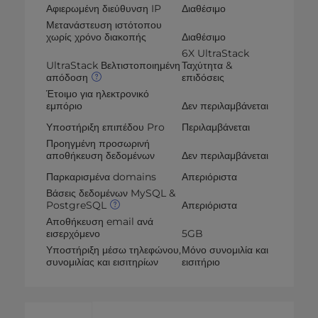
Αφιερωμένη διεύθυνση IP
Διαθέσιμο
Μετανάστευση ιστότοπου
χωρίς χρόνο διακοπής
Διαθέσιμο
6X UltraStack
UltraStack Βελτιστοποιημένη
Ταχύτητα &
απόδοση
επιδόσεις
Έτοιμο για ηλεκτρονικό
εμπόριο
Δεν περιλαμβάνεται
Υποστήριξη επιπέδου Pro
Περιλαμβάνεται
Προηγμένη προσωρινή
αποθήκευση δεδομένων
Δεν περιλαμβάνεται
Παρκαρισμένα domains
Απεριόριστα
Βάσεις δεδομένων MySQL &
PostgreSQL
Απεριόριστα
Αποθήκευση email ανά
εισερχόμενο
5GB
Υποστήριξη μέσω τηλεφώνου,
Μόνο συνομιλία και
συνομιλίας και εισιτηρίων
εισιτήριο