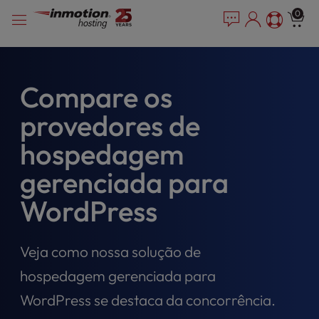
P
Pular
e
0
l
a
para
e
d
o
e
a
conteúdo
r
s
s
e
Compare os
n
provedores de
o
t
hospedagem
e
:
gerenciada para
T
h
WordPress
i
s
w
Veja como nossa solução de
e
hospedagem gerenciada para
b
s
WordPress se destaca da concorrência.
i