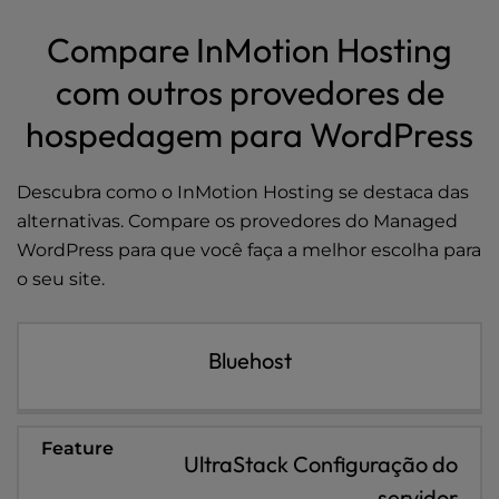
l
Compare InMotion Hosting
i
t
com outros provedores de
y
s
hospedagem para WordPress
y
s
t
Descubra como o InMotion Hosting se destaca das
e
alternativas. Compare os provedores do
Managed
m
WordPress
para que você faça a melhor escolha para
.
o seu site.
Bluehost
UltraStack Configuração do
servidor