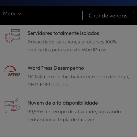
t
e
Menu
i
Chat de vendas
n
Compare o InMotion
c
Servidores totalmente isolados
l
Compartilhado
u
Privacidade, segurança e recursos 100%
d
dedicados para seu site WordPress .
WordPress
e
s
Revendedor
WordPress Desempenho
a
n
VPS
NGINX com cache, balanceamento de carga,
a
PHP-FPM e Redis.
Dedicado
c
c
e
Nuvem de alta disponibilidade
s
99,99% de tempo de atividade, utilizando
s
redundância tripla de failover.
i
b
i