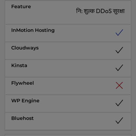
नि: शुल्क DDoS सुरक्षा