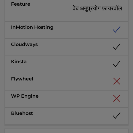
वेब अनुप्रयोग फ़ायरवॉल