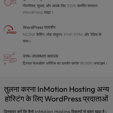
t
साझा
गोपनीयता, सुरक्षा, और आपके लिए 100% समर्पित संसाधन
e
i
WordPress साइट।
WordPress
n
c
पुनर्विक्रेता
WordPress प्रदर्शन
l
वीपीएस
u
NGINX कैशिंग, लोड संतुलन, PHP-FPM, और रेडिस के
d
साथ।
समर्पित
e
s
उच्च-उपलब्धता क्लाउड
a
n
ट्रिपल फेलओवर अतिरेक का उपयोग करके 99.99% अपटाइम।
a
c
c
e
तुलना करना InMotion Hosting अन्य
s
s
होस्टिंग के लिए WordPress प्रदाताओं
i
b
i
डिस्कवर करें कि कैसे InMotion Hosting विकल्पों से बाहर खड़ा है।