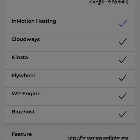
डब्ल्यूपी-सीएलआई
थीम और प्लगइन ब्लूप्रिंट टूल