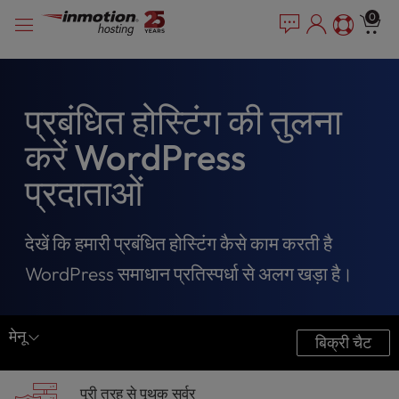
P
सामग्री
e
0
l
a
में
e
d
जाएं
e
a
r
s
s
e
प्रबंधित होस्टिंग की तुलना
n
करें WordPress
o
t
प्रदाताओं
e
:
T
देखें कि हमारी प्रबंधित होस्टिंग कैसे काम करती है
h
i
WordPress समाधान प्रतिस्पर्धा से अलग खड़ा है।
s
w
e
मेनू
बिक्री चैट
b
s
InMotion की तुलना करें
i
पूरी तरह से पृथक सर्वर