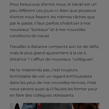
s
Pour beaucoup d'entre nous, le travail est un
i
peu différent ces jours-ci. Bien que plusieurs
b
d'entre nous fassent les mêmes tâches que
i
par le passé, il faut parfois s'habituer à nos
l
nouveaux "bureaux" et à nos nouvelles
i
t
conditions de travail.
y
Travailler à distance comporte son lot de défis,
s
mais le plus grand ajustement à la vie à
y
s
distance ? L'afflux de nouveaux "collègues".
t
Ne te méprends pas, c'est toujours
e
formidable de voir un regard enthousiaste
m
.
dans les yeux de nos nouvelles recrues, mais
nous savons aussi qu'il faudra les former pour
en faire des collègues obéissants.