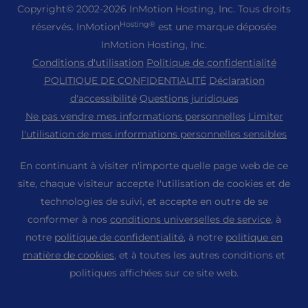
Hébergement pour revendeurs
+44 2045 763722
Copyright
© 2002-2026
InMotion Hosting, Inc.
Tous droits
Constructeur de site Web WordPress
Emplacement des centres de données
Hébergement Laravel
Hosting®
réservés. InMotion
est une marque déposée
Revendeur VPS
Assistance Premier
Tableau de bord WebPro
Centre de données de Los Angeles
InMotion Hosting, Inc.
Hébergement Linux
Tarification
Centre d'assistance
Conditions d'utilisation
Politique de confidentialité
Centre de données Ashburn
Hébergement Magento
Ressources
POLITIQUE DE CONFIDENTIALITÉ
Déclaration
Centre de données d'Amsterdam
Hébergement de serveurs Minecraft
d'accessibilité
Questions juridiques
Soutien à la communauté
Presse
Ne pas vendre mes informations personnelles
Limiter
Hébergement PHP
Tutoriels WordPress
l'utilisation de mes informations personnelles sensibles
Carrières
Hébergement PrestaShop
Solutions InMotion
Blog
En continuant à visiter n'importe quelle page web de ce
Hébergement Ubuntu
Hébergement géré
site, chaque visiteur accepte l'utilisation de cookies et de
Programme d'affiliation
WordPress
technologies de suivi, et accepte en outre de se
Migrations de sites Web
Programme des partenaires de l'agence
WooCommerce
conformer à nos
conditions universelles de service
, à
Nous contacter
notre
politique de confidentialité
, à notre
politique en
Parrainer un ami
matière de cookies
, et à toutes les autres conditions et
Plan du site
politiques affichées sur ce site web.
Paramètres des cookies
Paramètres d'accessibilité (ADA)