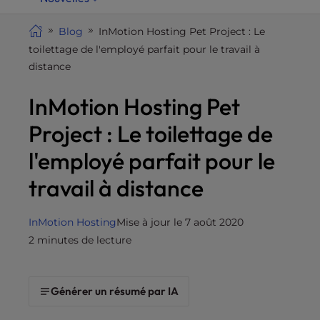
i
t
Blog
InMotion Hosting Pet Project : Le
e
toilettage de l'employé parfait pour le travail à
i
distance
n
InMotion Hosting Pet
c
l
Project : Le toilettage de
u
d
l'employé parfait pour le
e
travail à distance
s
a
n
InMotion Hosting
Mise à jour le 7 août 2020
a
2 minutes de lecture
c
c
e
Générer un résumé par IA
s