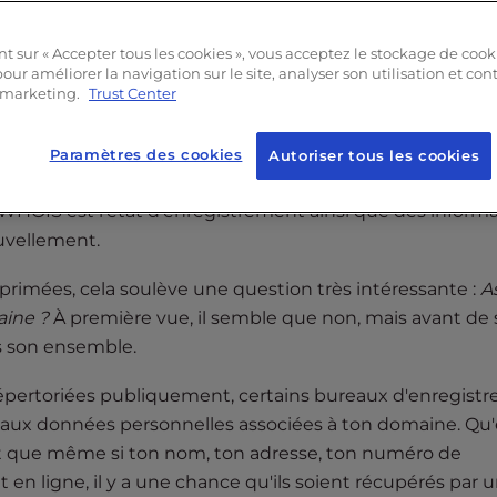
ifie pour toi ?
t sur « Accepter tous les cookies », vous acceptez le stockage de cook
a confidentialité du domaine n'était pas activée voyait
our améliorer la navigation sur le site, analyser son utilisation et con
e marketing.
Trust Center
HOIS pour que tout le monde puisse les trouver.
e le souhaitait, pouvaient voir ton nom, ton adresse, ton 
Paramètres des cookies
Autoriser tous les cookies
rd'hui, ces informations sont laissées en blanc et la se
c WHOIS est l'état d'enregistrement ainsi que des inform
ouvellement.
primées, cela soulève une question très intéressante :
A
aine ?
À première vue, il semble que non, mais avant de 
ns son ensemble.
épertoriées publiquement, certains bureaux d'enregist
 aux données personnelles associées à ton domaine. Qu'
ent que même si ton nom, ton adresse, ton numéro de
 en ligne, il y a une chance qu'ils soient récupérés par 