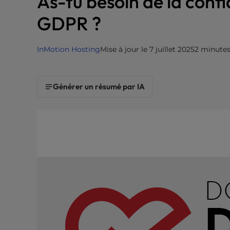
As-tu besoin de la confi
i
GDPR ?
t
e
i
InMotion Hosting
Mise à jour le 7 juillet 2025
2 minutes
n
c
l
Générer un résumé par IA
u
d
e
s
a
n
a
c
c
e
s