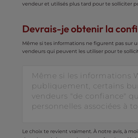
vendeur et utilisés plus tard pour te solliciter 
t
t
h
Devrais-je obtenir la conf
e
w
e
Même si tes informations ne figurent pas sur un
b
vendeurs qui peuvent les utiliser pour te sollic
s
i
t
Même si les informations 
e
publiquement, certains bu
t
vendeurs "de confiance" q
o
p
personnelles associées à 
e
o
p
Le choix te revient vraiment. À notre avis, à mo
l