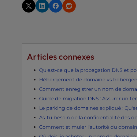
t
i
e
s
w
h
o
Articles connexes
a
r
e
Qu'est-ce que la propagation DNS et pou
u
Hébergement de domaine vs héberge
s
Comment enregistrer un nom de doma
i
Guide de migration DNS : Assurer un tem
n
g
Le parking de domaines expliqué : Qu'es
a
As-tu besoin de la confidentialité des 
s
Comment stimuler l'autorité du domai
c
r
Où dois-je acheter un nom de domaine