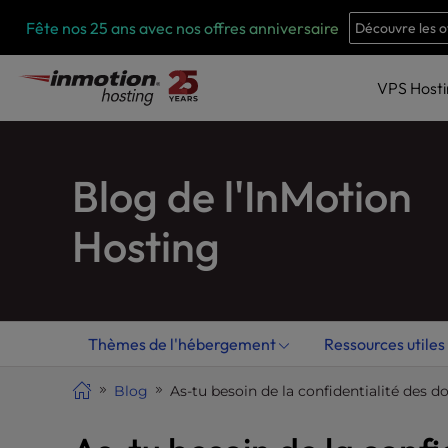
Skip
P
Fête nos 25 ans avec nos offres anniversaire
Découvre les o
l
to
e
content
a
VPS
Host
s
e
n
Blog de l'InMotion
o
t
e
Hosting
:
T
h
i
Thèmes de l'hébergement
Ressources utiles
s
w
Blog
As-tu besoin de la confidentialité des 
e
b
s