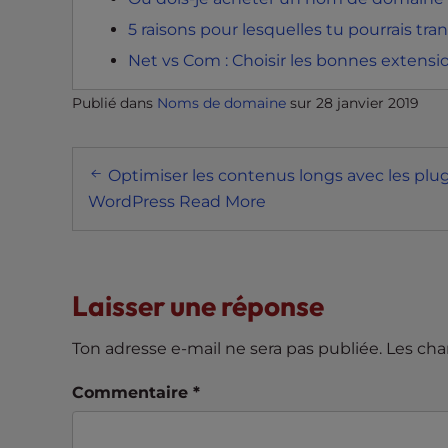
e
5 raisons pour lesquelles tu pourrais t
e
Net vs Com : Choisir les bonnes extens
n
r
Publié dans
Noms de domaine
sur
28 janvier 2019
e
a
Navigation
d
Optimiser les contenus longs avec les plu
e
postale
WordPress Read More
r
;
P
r
Laisser une réponse
e
s
Ton adresse e-mail ne sera pas publiée.
Les cha
s
C
Commentaire
*
o
n