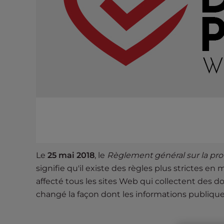
s
i
b
i
l
i
t
y
s
y
s
t
e
Le
25 mai 2018
, le
Règlement général sur la pr
m
signifie qu'il existe des règles plus strictes 
.
affecté tous les sites Web qui collectent des d
P
r
changé la façon dont les informations publiqu
e
s