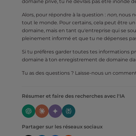
e
domaine privé, tu ne devrais pas être inondé de
w
Alors, pour répondre à la question :
non,
nous ne
i
tout le monde. Pour certains, cela peut être un
t
h
domaine, mais en tant qu'entreprise qui se sou
v
pleinement informé et que tu ne dépenses pas 
i
Si tu préfères garder toutes tes informations p
s
u
domaine à ton enregistrement de domaine da
a
Tu as des questions ? Laisse-nous un commenta
l
d
i
s
Résumer et faire des recherches avec l'IA
a
b
i
l
Partager sur les réseaux sociaux
i