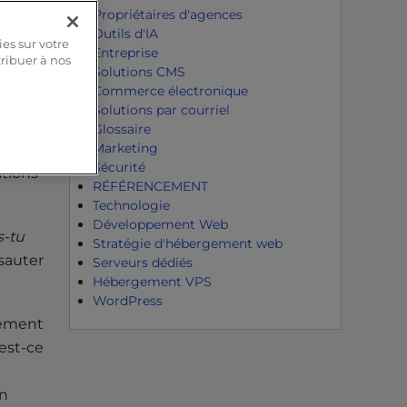
Propriétaires d'agences
Outils d'IA
ies sur votre
Entreprise
 ses
tribuer à nos
Solutions CMS
Commerce électronique
Solutions par courriel
adresse
Glossaire
Marketing
ule
Sécurité
ations
RÉFÉRENCEMENT
Technologie
Développement Web
s-tu
Stratégie d'hébergement web
sauter
Serveurs dédiés
Hébergement VPS
WordPress
rement
est-ce
un