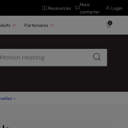
Nous
Ressources
Login
contacter
0
oduits
Partenaires
velles