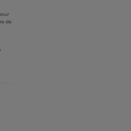
pour
ire de
u