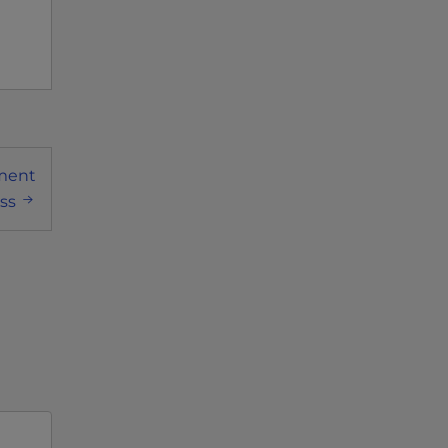
ment
ss