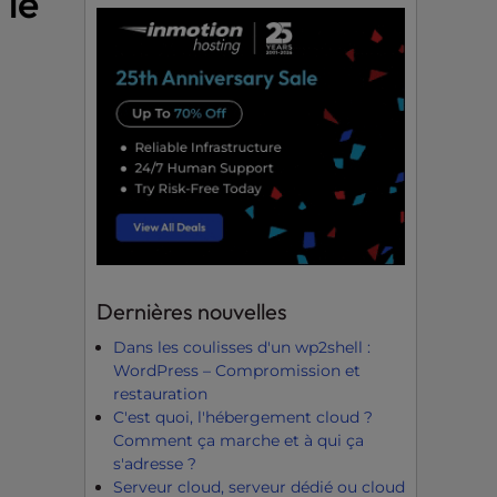
 le
Dernières nouvelles
Dans les coulisses d'un wp2shell :
WordPress – Compromission et
restauration
C'est quoi, l'hébergement cloud ?
Comment ça marche et à qui ça
s'adresse ?
Serveur cloud, serveur dédié ou cloud