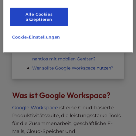
Die wichtigsten Erkenntnisse
Alle Cookies
Häufig gestellte Fragen
akzeptieren
Kann ich bestehende E-Mails und
Dateien zu Google Workspace
Cookie-Einstellungen
migrieren?
Funktioniert Google Workspace
nahtlos mit mobilen Geräten?
Wer sollte Google Workspace nutzen?
Was ist Google Workspace?
Google Workspace
ist eine Cloud-basierte
Produktivitätssuite, die leistungsstarke Tools
für die Zusammenarbeit, geschäftliche E-
Mails, Cloud-Speicher und