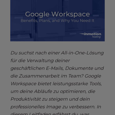
s
i
b
i
l
i
t
y
s
Du suchst nach einer All-in-One-Lösung
y
für die Verwaltung deiner
s
geschäftlichen E-Mails, Dokumente und
t
e
die Zusammenarbeit im Team? Google
m
Workspace bietet leistungsstarke Tools,
.
um deine Abläufe zu optimieren, die
Produktivität zu steigern und dein
professionelles Image zu verbessern. In
diesem Leitfaden erfährst du, was