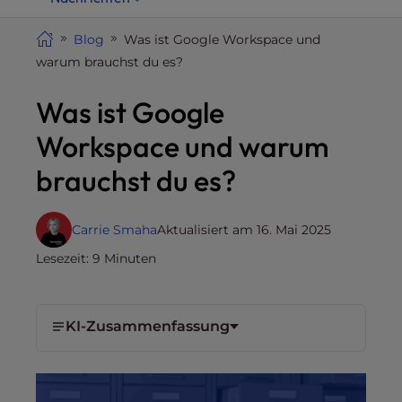
i
t
Blog
Was ist Google Workspace und
e
warum brauchst du es?
i
Was ist Google
n
c
Workspace und warum
l
u
brauchst du es?
d
e
Carrie Smaha
Aktualisiert am 16. Mai 2025
s
a
Lesezeit: 9 Minuten
n
a
c
KI-Zusammenfassung
c
e
s