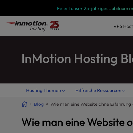
Zum
P
Feiert unser 25-jähriges Jubiläum 
l
Inhalt
e
springen
a
VPS
Host
s
e
n
InMotion Hosting B
o
t
e
:
T
h
Hosting Themen
Hilfreiche Ressourcen
i
s
Blog
Wie man eine Website ohne Erfahrung e
w
e
Wie man eine Website o
b
s