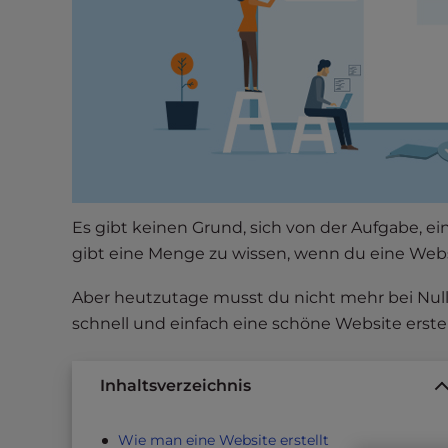
s
i
b
i
l
i
t
y
s
y
Es gibt keinen Grund, sich von der Aufgabe, ei
s
gibt eine Menge zu wissen, wenn du eine Websi
t
e
Aber heutzutage musst du nicht mehr bei Nul
m
schnell und einfach eine schöne Website erstel
.
P
Inhaltsverzeichnis
r
e
s
Wie man eine Website erstellt