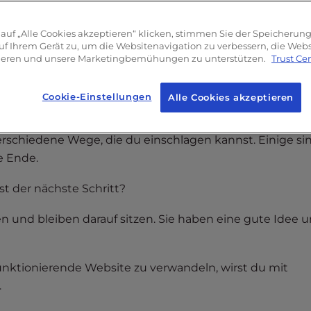
auf „Alle Cookies akzeptieren“ klicken, stimmen Sie der Speicherun
uf Ihrem Gerät zu, um die Websitenavigation zu verbessern, die We
sieren und unsere Marketingbemühungen zu unterstützen.
Trust Ce
Cookie-Einstellungen
Alle Cookies akzeptieren
ellt
verschiedene Wege, die du einschlagen kannst. Einige si
e Ende.
st der nächste Schritt?
und bleiben darauf sitzen. Sie haben eine gute Idee 
unktionierende Website zu verwandeln, wirst du mit
.