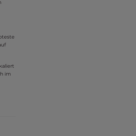
n
bteste
auf
aliert
ch im