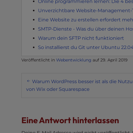
Online programmieren lernen: Die 4 be
e
Unverzichtbare Website-Management-To
e
Eine Website zu erstellen erfordert mehr
n
r
SMTP-Dienste - Was du über deinen Hos
e
Warum dein SFTP nicht funktioniert
a
So installierst du Git unter Ubuntu 22.
d
e
Veröffentlicht in
Webentwicklung
auf
29. April 2019
r
;
Post
P
Warum WordPress besser ist als die Nutz
r
navigation
von Wix oder Squarespace
e
s
s
C
Eine Antwort hinterlassen
o
n
Deine E-Mail Adresse wird nicht veröffentlicht.