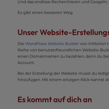
Und das endlose Recherchieren und Googeln, w
t
t
Es gibt einen besseren Weg.
h
e
w
Unser Website-Erstellungs
e
b
Der
WordPress Website Builder
von InMotion H
s
Reihe von benutzerfreundlichen Website-Builder-
i
einen Domainnamen zu bezahlen, denn du b
t
Account.
e
t
Bei der Erstellung der Website musst du ledig
o
hinzufügen. Mit einem einzigen Klick kannst d
p
e
o
Es kommt auf dich an
p
l