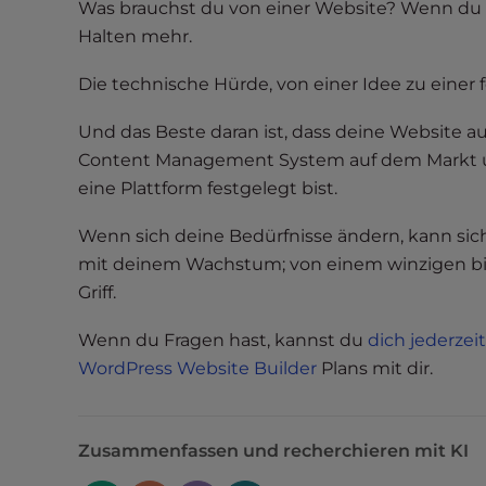
e
Was brauchst du von einer Website? Wenn du ei
w
Halten mehr.
i
t
Die technische Hürde, von einer Idee zu einer
h
Und das Beste daran ist, dass deine Website a
v
i
Content Management System auf dem Markt und 
s
eine Plattform festgelegt bist.
u
Wenn sich deine Bedürfnisse ändern, kann sic
a
l
mit deinem Wachstum; von einem winzigen bis
d
Griff.
i
Wenn du Fragen hast, kannst du
dich jederze
s
a
WordPress Website Builder
Plans mit dir.
b
i
l
Zusammenfassen und recherchieren mit KI
i