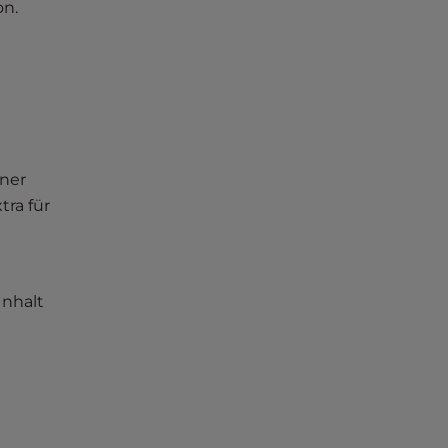
on.
iner
tra für
Inhalt