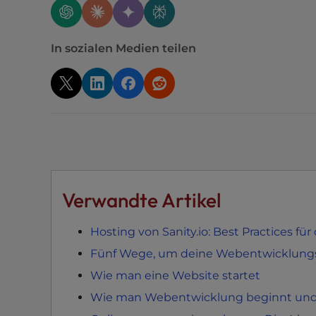
t
i
e
In sozialen Medien teilen
s
w
h
o
a
r
e
u
s
Verwandte Artikel
i
n
Hosting von Sanity.io: Best Practices f
g
Fünf Wege, um deine Webentwicklungsf
a
Wie man eine Website startet
s
c
Wie man Webentwicklung beginnt und 
r