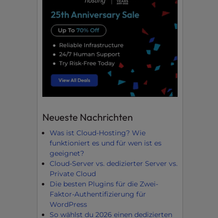
Neueste Nachrichten
Was ist Cloud-Hosting? Wie
funktioniert es und für wen ist es
geeignet?
Cloud-Server vs. dedizierter Server vs.
Private Cloud
Die besten Plugins für die Zwei-
Faktor-Authentifizierung für
WordPress
So wählst du 2026 einen dedizierten