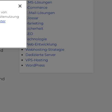
CMS-Lösungen
eCommerce
g von
E-Mail-Lösungen
bsitenutzung
Glossar
nter
Marketing
Sicherheit
SEO
Technologie
Web-Entwicklung
Webhosting-Strategie
nd
Dedizierte Server
VPS-Hosting
WordPress
und