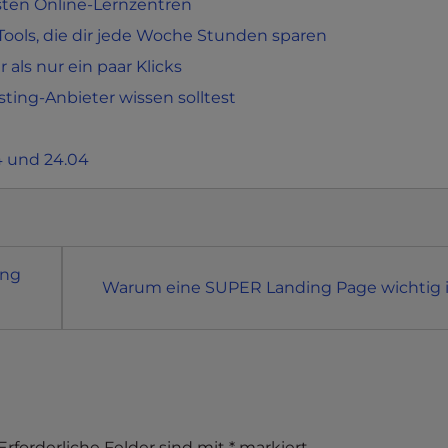
sten Online-Lernzentren
ols, die dir jede Woche Stunden sparen
 als nur ein paar Klicks
ting-Anbieter wissen solltest
04 und 24.04
ung
Warum eine SUPER Landing Page wichtig i
Erforderliche Felder sind mit
*
markiert