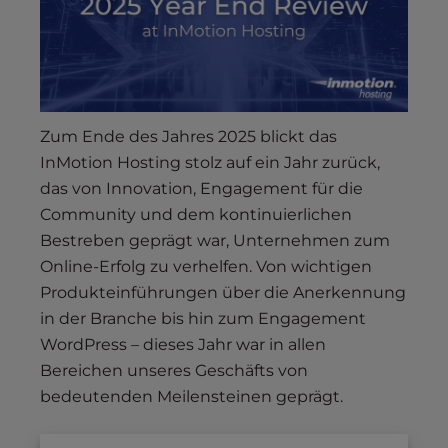
s
i
b
i
l
i
Zum Ende des Jahres 2025 blickt das
t
InMotion Hosting stolz auf ein Jahr zurück,
y
das von Innovation, Engagement für die
s
Community und dem kontinuierlichen
y
Bestreben geprägt war, Unternehmen zum
s
Online-Erfolg zu verhelfen. Von wichtigen
t
e
Produkteinführungen über die Anerkennung
m
in der Branche bis hin zum Engagement
.
WordPress – dieses Jahr war in allen
Bereichen unseres Geschäfts von
bedeutenden Meilensteinen geprägt.