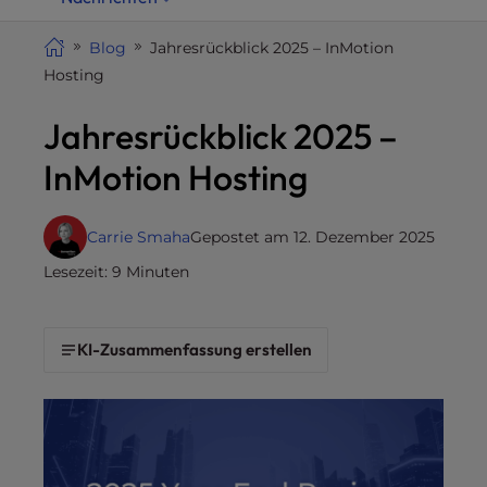
i
t
Blog
Jahresrückblick 2025 – InMotion
e
Hosting
i
Jahresrückblick 2025 –
n
c
InMotion Hosting
l
u
d
Carrie Smaha
Gepostet am 12. Dezember 2025
e
Lesezeit: 9 Minuten
s
a
n
KI-Zusammenfassung erstellen
a
c
c
e
s