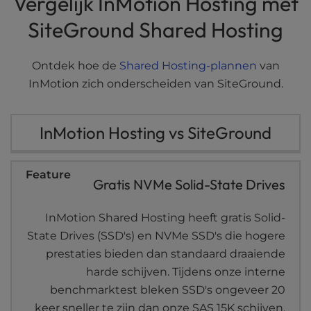
Vergelijk InMotion Hosting met
Gedeelde
t
e
SiteGround Shared Hosting
WordPress
i
n
Reseller
c
Ontdek hoe de
Shared Hosting-plannen
van
l
InMotion zich onderscheiden van SiteGround.
VPS
u
d
Toegewijd
e
InMotion Hosting vs SiteGround
s
a
n
Gratis NVMe Solid-State Drives
a
c
c
InMotion Shared Hosting heeft gratis Solid-
e
State Drives (SSD's) en NVMe SSD's die hogere
s
prestaties bieden dan standaard draaiende
s
harde schijven. Tijdens onze interne
i
benchmarktest bleken SSD's ongeveer 20
b
i
keer sneller te zijn dan onze SAS 15K schijven.