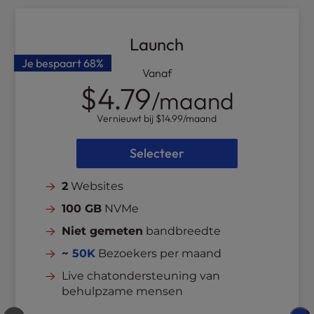
Launch
Je bespaart
68%
Vanaf
$4.79
/maand
Vernieuwt bij
$14.99
/maand
Selecteer
2
Websites
100 GB
NVMe
Niet gemeten
bandbreedte
~
50K
Bezoekers per maand
Live chatondersteuning van
behulpzame mensen