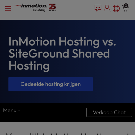
P
Overslaan
e
0
l
a
naar
e
d
inhoud
e
a
r
s
s
e
InMotion Hosting vs.
n
SiteGround Shared
o
t
Hosting
e
:
T
h
Gedeelde hosting krijgen
i
s
w
e
Menu
Verkoop Chat
b
s
Vergelijk InMotion
i