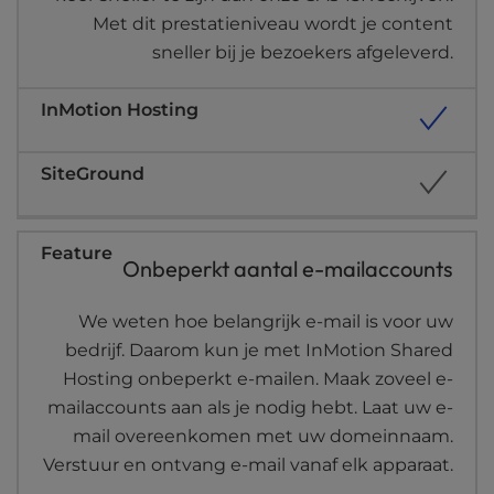
l
Met dit prestatieniveau wordt je content
i
sneller bij je bezoekers afgeleverd.
t
y
s
y
s
t
e
m
.
Onbeperkt aantal e-mailaccounts
We weten hoe belangrijk e-mail is voor uw
bedrijf. Daarom kun je met InMotion Shared
Hosting onbeperkt e-mailen. Maak zoveel e-
mailaccounts aan als je nodig hebt. Laat uw e-
mail overeenkomen met uw domeinnaam.
Verstuur en ontvang e-mail vanaf elk apparaat.