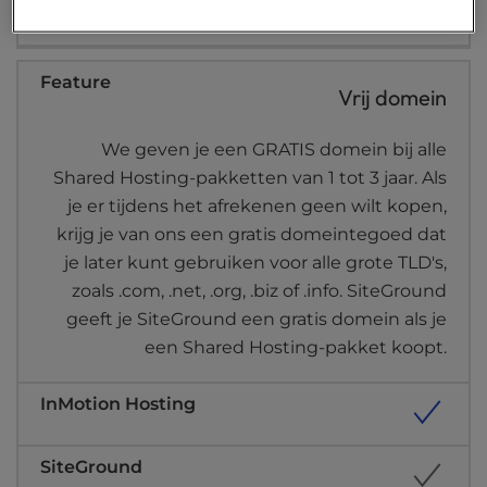
Vrij domein
We geven je een GRATIS domein bij alle
Shared Hosting-pakketten van 1 tot 3 jaar. Als
je er tijdens het afrekenen geen wilt kopen,
krijg je van ons een gratis domeintegoed dat
je later kunt gebruiken voor alle grote TLD's,
zoals .com, .net, .org, .biz of .info. SiteGround
geeft je SiteGround een gratis domein als je
een Shared Hosting-pakket koopt.