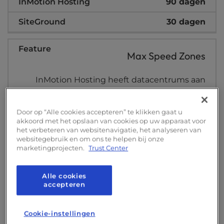
90 dagen
30 dagen
Max Speed Zones
InMotion Hosting heeft datacentrums aan
zowel de westkust als de oostkust van de
Verenigde Staten. We bieden Max Speed
Door op “Alle cookies accepteren” te klikken gaat u
Zones, waarmee je de locatie van je
akkoord met het opslaan van cookies op uw apparaat voor
het verbeteren van websitenavigatie, het analyseren van
datacentrum kunt kiezen op basis van
websitegebruik en om ons te helpen bij onze
nabijheid om optimale snelheden te bereiken.
marketingprojecten.
Trust Center
SiteGround heeft slechts één datacentrum in
de VS.
Alle cookies
accepteren
Cookie-instellingen