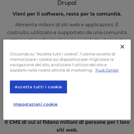
Drupal
Vieni per il software, resta per la comunità.
Alimenta milioni di siti web e applicazioni. È
costruito, utilizzato e supportato da una comunità
attiva e diversificata di persone in tutto il mondo.
Cliccando su “Accetta tutti i cookie”, l'utente accetta di
drupal.org
memorizzare i cookie sul dispositivo per migliorare la
navigazione del sito, analizzare l'utilizzo del sito e
assistere nelle nostre attività di marketing.
Trust Center
Accetta tutti i cookie
Impostazioni cookie
Joomla
Il CMS di cui si fidano milioni di persone per i loro
siti web.