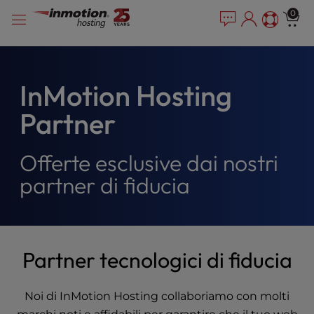
P
Vai
e
0
l
a
al
e
d
contenuto
e
a
r
s
s
e
InMotion Hosting
n
Partner
o
t
e
Offerte esclusive dai nostri
:
T
partner di fiducia
h
i
s
w
Partner tecnologici di fiducia
e
b
s
Noi di InMotion Hosting collaboriamo con molti
i