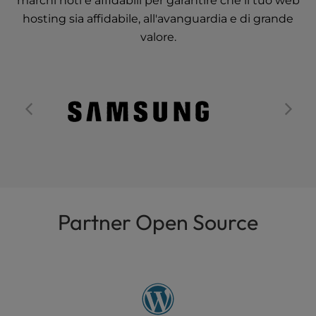
marchi noti e affidabili per garantire che il tuo web
t
e
hosting sia affidabile, all'avanguardia e di grande
i
valore.
n
c
l
u
d
e
s
a
n
a
c
Partner Open Source
c
e
s
s
i
b
i