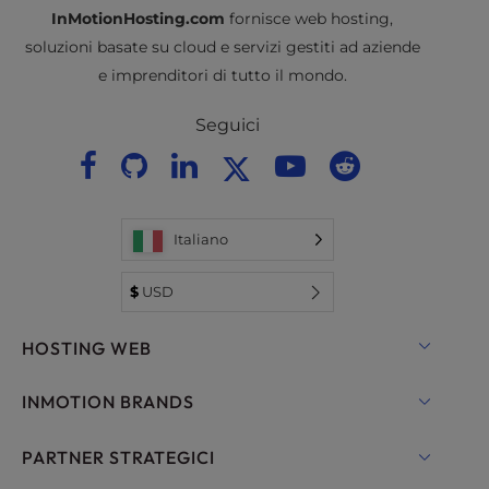
InMotionHosting.com
fornisce web hosting,
soluzioni basate su cloud e servizi gestiti ad aziende
e imprenditori di tutto il mondo.
Seguici
Italiano
$
USD
HOSTING WEB
Hosting condiviso
INMOTION BRANDS
Hosting per WordPress
RamNode Cloud
PARTNER STRATEGICI
Hosting gestito per WordPress