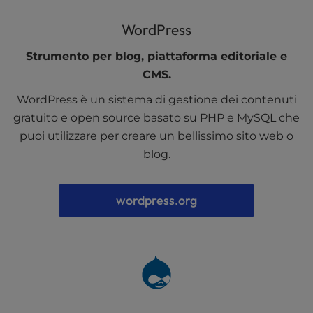
l
i
WordPress
t
Strumento per blog, piattaforma editoriale e
y
s
CMS.
y
WordPress è un sistema di gestione dei contenuti
s
gratuito e open source basato su PHP e MySQL che
t
e
puoi utilizzare per creare un bellissimo sito web o
m
blog.
.
wordpress.org