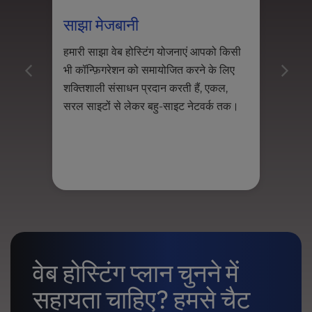
l
साझा मेजबानी
VPS
i
t
हमारी साझा वेब होस्टिंग योजनाएं आपको किसी
अपने
y
भी कॉन्फ़िगरेशन को समायोजित करने के लिए
स्के
s
y
शक्तिशाली संसाधन प्रदान करती हैं, एकल,
को आ
s
सरल साइटों से लेकर बहु-साइट नेटवर्क तक।
t
e
m
.
वेब होस्टिंग प्लान चुनने में
सहायता चाहिए? हमसे चैट