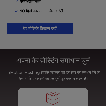
t
प्रबंधित
होस्टिंग
e
i
90 दिनों
तक की मनी-बैक गारंटी
n
c
l
वेब होस्टिंग विकल्प देखें
u
d
e
s
a
n
अपना वेब होस्टिंग समाधान चुनें
a
c
InMotion Hosting आपके व्यवसाय को हर स्तर पर समर्थन देने के
c
e
लिए निर्मित समाधानों का एक पूर्ण सूट प्रदान करता है।
s
s
i
b
i