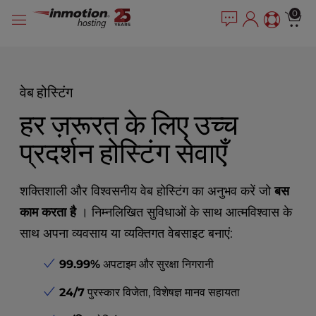
P
सामग्री
e
0
l
a
में
e
d
जाएं
e
a
r
s
s
e
वेब होस्टिंग
n
हर ज़रूरत के लिए उच्च
o
t
प्रदर्शन होस्टिंग सेवाएँ
e
:
T
शक्तिशाली और विश्वसनीय वेब होस्टिंग का अनुभव करें जो
बस
h
i
काम करता है
। निम्नलिखित सुविधाओं के साथ आत्मविश्वास के
s
साथ अपना व्यवसाय या व्यक्तिगत वेबसाइट बनाएं:
w
e
99.99%
अपटाइम और सुरक्षा निगरानी
b
s
24/7
पुरस्कार विजेता, विशेषज्ञ मानव सहायता
i