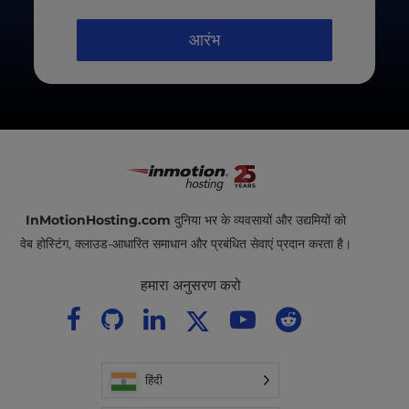
वापसी राशि उपलब्ध नहीं है। कृपया ध्यान दें कि ऐड-ऑन या डोमेन
आरंभ
नामों के लिए कोई वापसी राशि नहीं है।
आप हमारी
सेवा की शर्तों
में हमारी गारंटी के बारे में सभी विवरण पा
सकते हैं।
InMotionHosting.com
दुनिया भर के व्यवसायों और उद्यमियों को
वेब होस्टिंग, क्लाउड-आधारित समाधान और प्रबंधित सेवाएं प्रदान करता है।
हमारा अनुसरण करो
हिंदी