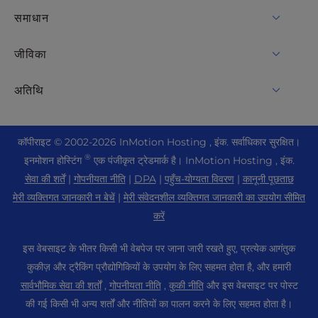
VPS होस्टिंग
डोमेन नाम
समाधान
समर्पित सर्वर होस्टिंग
Backup Manager
cPanel होस्टिंग
जीविका
नंगे धातु सर्वर
मोनार्क्स सुरक्षा
Drupal होस्टिंग
एंटरप्राइज़ होस्टिंग समाधान
लाइव चैट
अतिथि
पेशेवर ईमेल
ईकामर्स होस्टिंग
प्रबंधित निजी क्लाउड
+1 757 416 6575
वेबसाइट सेवाएँ
हमारे बारे में
Joomla होस्टिंग
होस्टिंग पुनर्विक्रेता
+44 2045 763722
कॉपीराइट ©
2002-2026
InMotion Hosting , इंक.
सर्वाधिकार सुरक्षित।
WordPress वेबसाइट निर्माता
डेटा केंद्र स्थान
Laravel होस्टिंग
®
इनमोशन होस्टिंग
एक पंजीकृत ट्रेडमार्क है। InMotion Hosting , इंक.
पुनर्विक्रेता VPS
प्रीमियर समर्थन
वेबप्रो डैशबोर्ड
लॉस एंजिल्स डाटा सेंटर
सेवा की शर्तें
|
गोपनीयता नीति
|
DPA
|
पहुँच-योग्यता विवरण
|
कानूनी पूछताछ
लिनक्स होस्टिंग
मूल्य निर्धारण
सहायता केंद्र
मेरी व्यक्तिगत जानकारी न बेचें
|
मेरी संवेदनशील व्यक्तिगत जानकारी का उपयोग सीमित
एशबर्न डाटा सेंटर
Magento होस्टिंग
संसाधन
करें
एम्स्टर्डम डाटा सेंटर
Minecraft सर्वर होस्टिंग
सामुदायिक समर्थन
इस वेबसाइट के भीतर किसी भी वेबपेज पर जाना जारी रखते हुए, प्रत्येक आगंतुक
दबाना
PHP होस्टिंग
WordPress ट्यूटोरियल
कुकीज़ और ट्रैकिंग प्रौद्योगिकियों के उपयोग के लिए सहमत होता है, और हमारी
करियर
PrestaShop होस्टिंग
सार्वभौमिक सेवा की शर्तों
,
गोपनीयता नीति
,
कुकी नीति
और इस वेबसाइट पर पोस्ट
इनमोशन सॉल्यूशंस
ब्लॉग
की गई किसी भी अन्य शर्तों और नीतियों का पालन करने के लिए सहमत होता है।
उबंटू होस्टिंग
प्रबंधित होस्टिंग