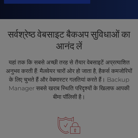
t
e
i
n
c
सर्वश्रेष्ठ वेबसाइट बैकअप सुविधाओं का
l
u
आनंद लें
d
e
यहां तक कि सबसे अच्छी तरह से तैयार वेबसाइटें अप्रत्याशित
s
a
अनुभव करती हैं: मैलवेयर चारों ओर हो जाता है, हैकर्स कमजोरियों
n
के लिए चुभते हैं और वेबमास्टर गलतियां करते हैं। Backup
a
Manager सबसे खराब स्थिति परिदृश्यों के खिलाफ आपकी
c
c
बीमा पॉलिसी है।
e
s
s
i
b
i