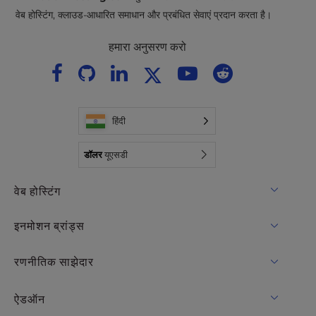
वेब होस्टिंग, क्लाउड-आधारित समाधान और प्रबंधित सेवाएं प्रदान करता है।
हमारा अनुसरण करो
हिंदी
डॉलर
यूएसडी
वेब होस्टिंग
साझा मेजबानी
इनमोशन ब्रांड्स
होस्टिंग के लिए WordPress
RamNode बादल
रणनीतिक साझेदार
प्रबंधित होस्टिंग के लिए WordPress
InMotion Cloud
ओपनमेटल क्लाउड IaaS
ऐडऑन
UltraStack एक के लिए WordPress