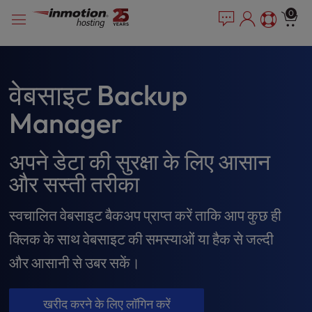
P
सामग्री
e
0
l
a
में
e
d
जाएं
e
a
r
s
s
e
वेबसाइट Backup
n
Manager
o
t
e
अपने डेटा की सुरक्षा के लिए आसान
:
T
और सस्ती तरीका
h
i
स्वचालित वेबसाइट बैकअप प्राप्त करें ताकि आप कुछ ही
s
क्लिक के साथ वेबसाइट की समस्याओं या हैक से जल्दी
w
e
और आसानी से उबर सकें।
b
s
i
खरीद करने के लिए लॉगिन करें