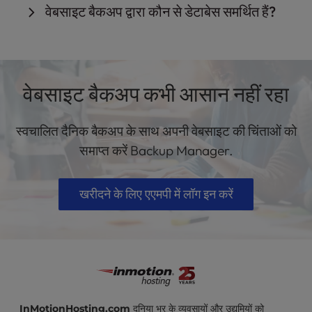
एक क्लिक के साथ किसी भी समय मैन्युअल बैकअप बनाकर व्यक्तिगत
वेबसाइट बैकअप द्वारा कौन से डेटाबेस समर्थित हैं?
उबरने के लिए वेबसाइट बैकअप को पुनर्स्थापित कर सकते हैं - जिसमें
अपने बैकअप शेड्यूल को अनुकूलित कर सकते हैं।
फ़ाइलों, फ़ोल्डरों और पूर्ण डेटाबेस का बैकअप बनाने देता है।
हैक या रैंसमवेयर, साइट-ब्रेकिंग सॉफ़्टवेयर अपडेट, गलती से फ़ाइलों
Backup Manager MySQL का बैकअप बना सकते हैं और
को हटाना और बहुत कुछ शामिल है।
PostgreSQL डेटाबेस।
वेबसाइट बैकअप कभी आसान नहीं रहा
स्वचालित दैनिक बैकअप के साथ अपनी वेबसाइट की चिंताओं को
समाप्त करें Backup Manager.
खरीदने के लिए एएमपी में लॉग इन करें
InMotionHosting.com
दुनिया भर के व्यवसायों और उद्यमियों को