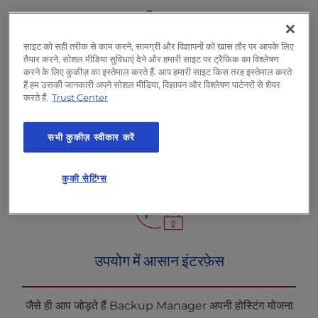
l
स्वचालित सुरक्षा
i
t
साइट को सही तरीक से काम करने, सामग्री और विज्ञापनों को खास तौर पर आपके लिए
y
तैयार करने, सोशल मीडिया सुविधाएं देने और हमारी साइट पर ट्रैफ़िक का विश्लेषण
हमेशा अप्रत्याशित के लिए तैयार रहें। चाहे आपकी वेबसाइट मैलवेयर
करने के लिए कुकीज़ का इस्तेमाल करते हैं. आप हमारी साइट किस तरह इस्तेमाल करते
s
हमले का लक्ष्य हो या सॉफ़्टवेयर अपडेट के कारण बस टूट जाती है -
हैं हम उसकी जानकारी अपने सोशल मीडिया, विज्ञापन और विश्लेषण पार्टनरों से शेयर
y
करते हैं.
Trust Center
उपयोग करें Backup Manager दैनिक स्वचालित बैकअप के लिए
s
अपनी साइट के पुनर्निर्माण या पुराने बैकअप पर वापस लौटने से बचने के
t
e
लिए।
सभी कुकीज़ स्वीकार करें
m
.
कुकी सेटिंग्स
उपयोग में आसान इंटरफ़ेस
जैसे ही आप जोड़ते हैं Backup Manager अपनी होस्टिंग योजना