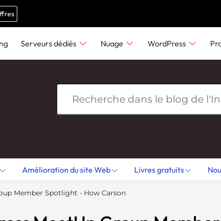
e
n
ffres
r
e
ing
Serveurs dédiés
Nuage
WordPress
Pr
a
d
e
r
s
Amélioration du site Web
Livres gratuits
Nou
up Member Spotlight - How Carson