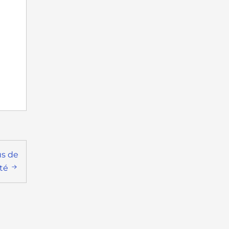
us de
té