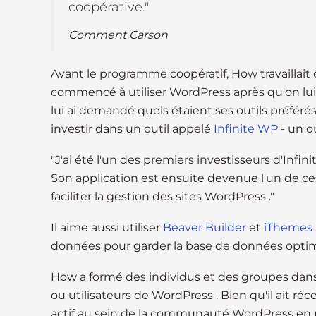
s
coopérative."
i
Comment Carson
b
i
l
Avant le programme coopératif, How travaillait 
i
commencé à utiliser WordPress après qu'on lui
t
lui ai demandé quels étaient ses outils préférés 
y
investir dans un outil appelé
Infinite WP
- un o
s
y
"J'ai été l'un des premiers investisseurs d'Infi
s
Son application est ensuite devenue l'un de ce
t
faciliter la gestion des sites WordPress ."
e
m
Il aime aussi utiliser
Beaver Builder
et
iThemes S
.
données pour garder la base de données optim
P
r
How a formé des individus et des groupes dans
e
ou utilisateurs de WordPress . Bien qu'il ait 
s
actif au sein de la communauté WordPress en