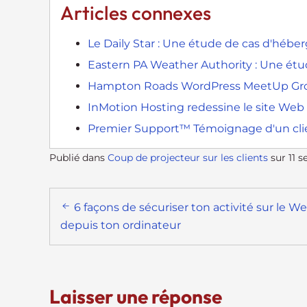
Articles connexes
t
t
Le Daily Star : Une étude de cas d'héb
h
e
Eastern PA Weather Authority : Une ét
w
Hampton Roads WordPress MeetUp Gro
e
InMotion Hosting redessine le site Web
b
s
Premier Support™ Témoignage d'un cli
i
Publié dans
Coup de projecteur sur les clients
sur
11 
t
e
Navigation
t
6 façons de sécuriser ton activité sur le W
o
postale
depuis ton ordinateur
p
e
o
p
Laisser une réponse
l