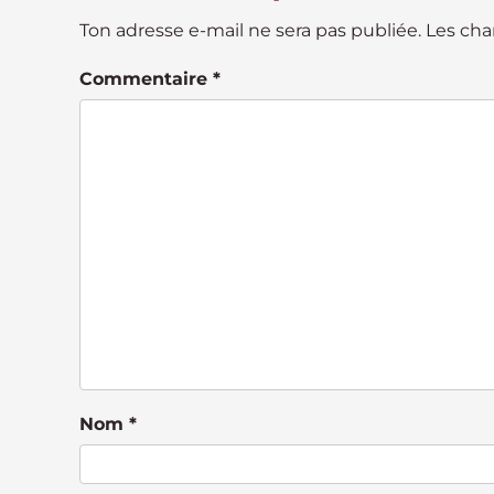
e
w
Ton adresse e-mail ne sera pas publiée.
Les cha
i
Commentaire
*
t
h
v
i
s
u
a
l
d
i
s
a
b
Nom
*
i
l
i