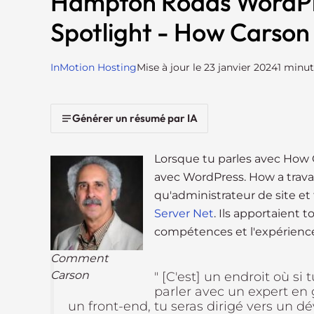
Hampton Roads WordP
i
Spotlight - How Carson
t
e
i
InMotion Hosting
Mise à jour le 23 janvier 2024
1 minut
n
c
l
Générer un résumé par IA
u
d
Lorsque tu parles avec How C
e
avec WordPress. How a trava
s
qu'administrateur de site et
a
Server Net
. Ils apportaient 
n
compétences et l'expérienc
a
c
Comment
c
Carson
" [C'est] un endroit où si
e
parler avec un expert en 
s
un front-end, tu seras dirigé vers un 