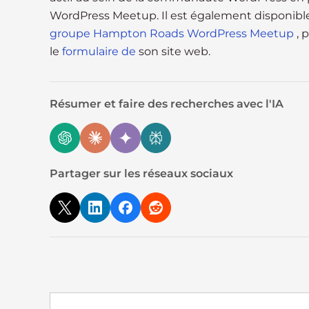
s
WordPress Meetup. Il est également disponible p
C
groupe Hampton Roads WordPress Meetup
, 
o
le
formulaire de
son site web.
n
t
r
Résumer et faire des recherches avec l'IA
o
l
-
F
1
Partager sur les réseaux sociaux
1
t
o
a
d
j
u
s