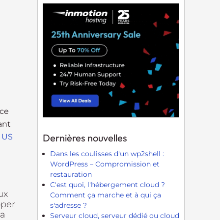
nce
ant
Dernières nouvelles
e
US
Dans les coulisses d'un wp2shell :
WordPress – Compromission et
restauration
C'est quoi, l'hébergement cloud ?
ux
Comment ça marche et à qui ça
pper
s'adresse ?
la
Serveur cloud, serveur dédié ou cloud