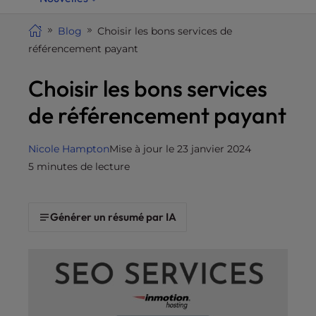
i
t
Blog
Choisir les bons services de
e
référencement payant
i
Choisir les bons services
n
c
de référencement payant
l
u
d
Nicole Hampton
Mise à jour le 23 janvier 2024
e
5 minutes de lecture
s
a
n
Générer un résumé par IA
a
c
c
e
s