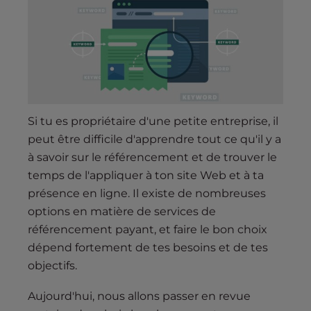
s
i
b
i
l
i
t
y
Si tu es propriétaire d'une petite entreprise, il
s
peut être difficile d'apprendre tout ce qu'il y a
y
à savoir sur le référencement et de trouver le
s
temps de l'appliquer à ton site Web et à ta
t
présence en ligne. Il existe de nombreuses
e
options en matière de services de
m
référencement payant, et faire le bon choix
.
dépend fortement de tes besoins et de tes
objectifs.
Aujourd'hui, nous allons passer en revue